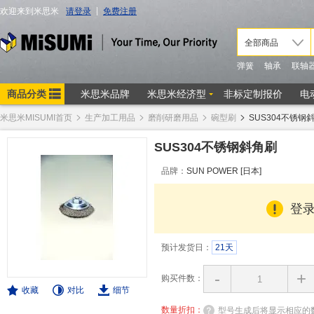
米思米MISUMI首页
生产加工用品
磨削研磨用品
碗型刷
SUS304不锈钢
SUS304不锈钢斜角刷
品牌：
SUN POWER [日本]
登
预计发货日：
21天
-
+
购买件数：
收藏
对比
细节
数量折扣：
型号生成后将显示相应的