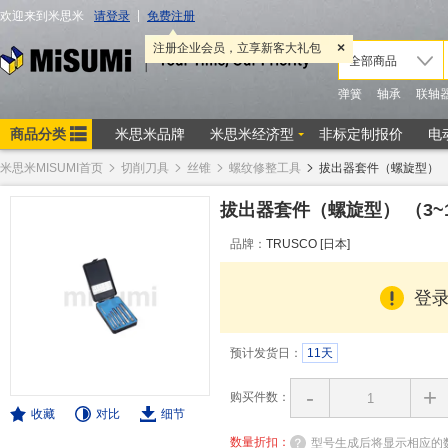
米思米MISUMI首页
切削刀具
丝锥
螺纹修整工具
拔出器套件（螺旋型）
拔出器套件（螺旋型）
（3~
品牌：
TRUSCO [日本]
登
预计发货日：
11天
-
+
购买件数：
收藏
对比
细节
数量折扣：
型号生成后将显示相应的