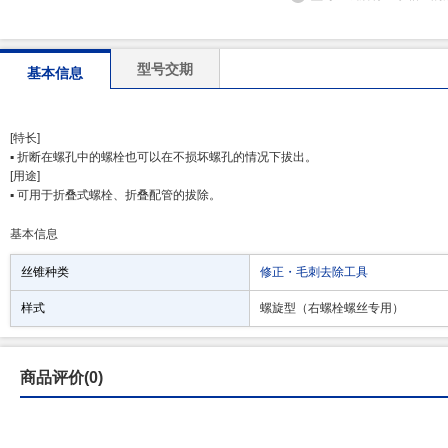
型号交期
基本信息
[特长]
▪ 折断在螺孔中的螺栓也可以在不损坏螺孔的情况下拔出。
[用途]
▪ 可用于折叠式螺栓、折叠配管的拔除。
基本信息
丝锥种类
修正・毛刺去除工具
样式
螺旋型（右螺栓螺丝专用）
商品评价(0)