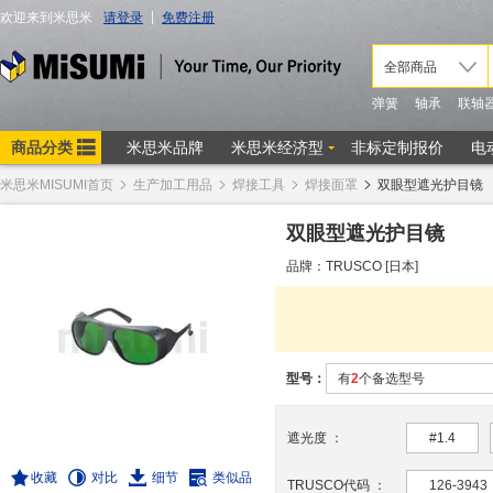
米思米MISUMI首页
生产加工用品
焊接工具
焊接面罩
双眼型遮光护目镜
双眼型遮光护目镜
品牌：TRUSCO [日本]
型号：
有
2
个备选型号
遮光度
：
#1.4
收藏
对比
细节
类似品
TRUSCO代码
：
126-3943