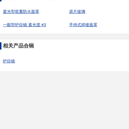
遮光型双重防火面罩
原片玻璃
一眼型护目镜 遮光度 #3
手持式焊接面罩
相关产品合辑
护目镜