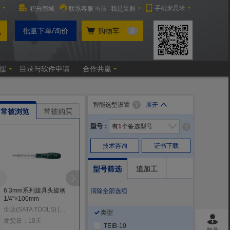
智能选型设置
展开
常被浏览
常被购买
型号：
有
1
个备选型号
技术咨询
证书下载
型号筛选
追加工
6.3mm系列旋具头旋柄
直柄型钻头 高速钢 VP-
维修工具板套装内容品
清除全部选项
1/4"×100mm
GDR一般加工用标准刃
C63C
长型超高级（先端角
世达(SATA TOOLS) [美国]
欧士机(OSG) [日本]
前田金属(TONE) [日本
类型
120°）
发货日：10天
发货日：当天起
发货日：11天
TEIB-10