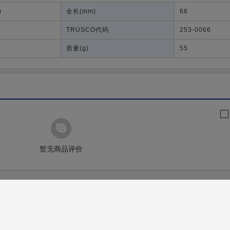
)
全长
(mm)
66
TRUSCO代码
253-0066
质量
(g)
55
暂无商品评价