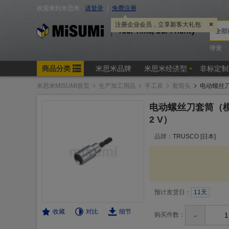
米思米MISUMI首页
生产加工用品
手工具
套筒头
电动螺丝刀
电动螺丝刀套筒（模
2 V）
品牌：
TRUSCO [日本]
预计发货日：
11天
收藏
对比
细节
-
购买件数：