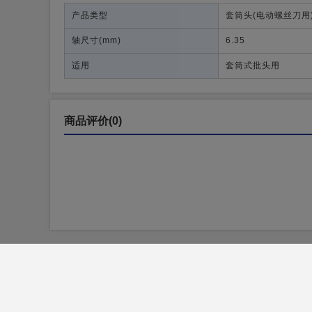
产品类型
套筒头(电动螺丝刀用
轴尺寸
(mm)
6.35
适用
套筒式批头用
商品评价(0)