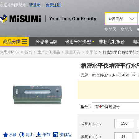
米思米MISUMI首页
生产加工用品
测量工具
水平仪
精密水平仪精密平行水
精密水平仪精密平行水
品牌：新潟精机SK(NIIGATASEIKI) 
型号：
有
4
个备选型号
长度
(
mm
)
：
150
收藏
对比
细节
类似品
厚度
(
mm
)
：
44