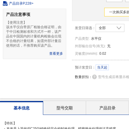
产品目录
P.228>
一次购买多款
产品注意事项
【使用注意】
该水平仪自带原厂检验合格证明，由
发货日筛选：
全部
于中日检测标准和方式不一样，该产
品在中国国内的计量机构检验会出现
产品类型
:
水平仪
不合格的计量结果，如需外部计量后
使用的话，不推荐购买该产品。
外部输出信号
(
有无
)
:
无
【特长】
查看更多
灵敏度
(
mm/m
)
:
0.02
・本体是上等的(FC250)铸铁经完全
的时效处理、精密抛光处理保证高精
度。
预计发货日：
当天起
【用途】
・测量根据水泡管的水平以及微小的
数量折扣：
型号生成后将显示
倾斜。
・用于一般工作时机械的组装固定。
【使用注意】
该水平仪自带原厂检验合格证明，由
于中日检测标准和方式不一样，该产
品在中国国内的计量机构检验会出现
不合格的计量结果，如需外部计量后
基本信息
型号交期
产品目录
使用的话，不推荐购买该产品。
【特长】
・本体是上等的(FC250)铸铁经完全的时效处理、精密抛光处理保证高精度。