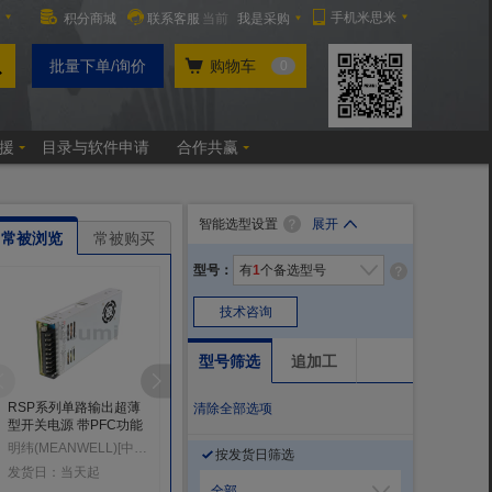
智能选型设置
展开
常被浏览
常被购买
型号：
有
1
个备选型号
技术咨询
型号筛选
追加工
RSP系列单路输出超薄
电源 G3系列双路输出开
调节开关模式电源
清除全部选项
型开关电源 带PFC功能
关电源
施耐德电气(Schnei
明纬(MEANWELL)[中国台湾]
明纬(MEANWELL)[中国台湾]
按发货日筛选
发货日：4天起
发货日：当天起
发货日：当天起
全部