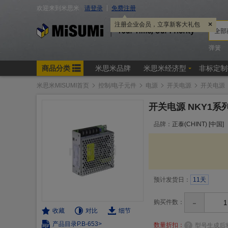
米思米MISUMI首页
控制/电子元件
电源
开关电源
开关电源
开关电源 NKY1系列/
品牌：
正泰(CHINT) [中国]
预计发货日：
11天
-
购买件数：
收藏
对比
细节
产品目录P.B-653>
数量折扣：
型号生成后