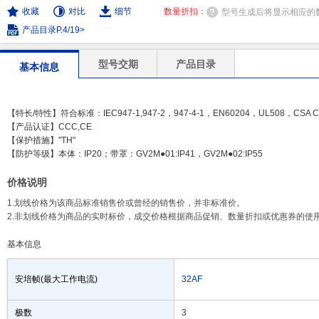
收藏
对比
细节
数量折扣：
型号生成后将显示相应的
产品目录P.4/19>
型号交期
产品目录
基本信息
【特长/特性】符合标准：IEC947-1,947-2，947-4-1，EN60204，UL508，CSA C22
【产品认证】CCC,CE
【保护措施】"TH"
【防护等级】本体：IP20；带罩：GV2M●01:IP41，GV2M●02:IP55
价格说明
1.划线价格为该商品标准销售价或曾经的销售价，并非标准价。
2.非划线价格为商品的实时标价，成交价格根据商品促销、数量折扣或优惠券的使
基本信息
安培帧(最大工作电流)
32AF
极数
3