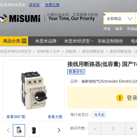
米思米MISUMI首页
控制/电子元件
供配电
接线用断路器
接线用断路器（
接线用断路器(低容量) 国产Te
数量折扣
品牌：
施耐德电气(Schneider Electric) [
登
预计发货日：
当天起
查看360°图
查看大图
-
+
购买件数：