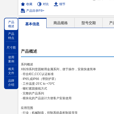
收藏
对比
细节
产品目录P.9>
产品
商品规格
型号交期
产
基本信息
概述
产品
特点
尺寸图
产品概述
使用
案例
系列概述
相关
XB2B系列坚固耐用金属系列，便于操作，安装快速简单
文件
· 符合IEC,CCC认证标准
· IP65,或IP66（带防护罩）
品牌
· 工作温度-25℃ to +70℃
介绍
· 螺钉紧固接线方式
· 完整的产品系列
· 模块化的产品设计方便客户安装使用
应用范围
· 行业：机械制造，控制系统盘柜制造等等