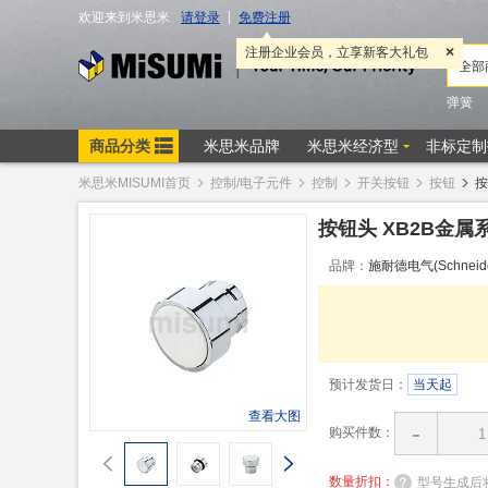
米思米MISUMI首页
控制/电子元件
控制
开关按钮
按钮
按
按钮头 XB2B金
品牌：
施耐德电气(Schneider 
预计发货日：
当天起
查看大图
-
购买件数：
数量折扣：
型号生成后