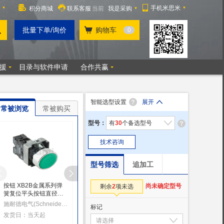
智能选型设置
展开
常被浏览
常被购买
型号：
有
30
个备选型号
技术咨询
型号筛选
追加工
按钮 XB2B金属系列弹
附件 ZB4B按钮头（用
XB2B金属系列弹簧返
尚未确定型号
剩余
2
项未选
簧复位平头按钮直径
于按钮Φ22）
平头带灯按钮 直径
22mm
22mm
施耐德电气(Schneider Electric) [法国]
施耐德电气(Schneider Electric) [法国]
施耐德电气(Schnei
标记
发货日：当天起
发货日：当天起
发货日：当天起