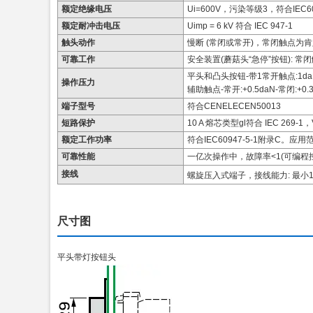
额定绝缘电压
Ui=600V，污染等级3，符合IEC609
额定耐冲击电压
Uimp = 6 kV 符合 IEC 947-1
触头动作
慢断 (常闭或常开)，常闭触点为
可靠工作
安全装置(蘑菇头“急停”按钮): 常闭
平头和凸头按钮-带1常开触点:1daN
操作压力
辅助触点-常开:+0.5daN-常闭:+0.
端子型号
符合CENELECEN50013
短路保护
10 A 熔芯类型gl符合 IEC 269-1，V
额定工作功率
符合IEC60947-5-1附录C。应用范
可靠性能
一亿次操作中，故障率<1(可编程控制
接线
螺旋压入式端子，接线能力: 最小1x
尺寸图
平头带灯按钮头