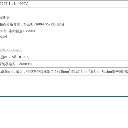
47-1，Ui=600V
肯定断开
触点分断可靠，符合IEC60947-5-1第3部分
-带1常闭触点:0.8daN
3daN
DE 0660-200
围AC-15和DC-13。
器输入，24Vd.c.)
2
2
0.5mm，最大，带或不带接线端片:2x1.5mm
或1x2.5mm
,6.3mmFaston端子(根