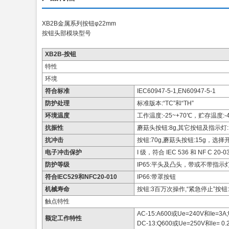
XB2B金属系列按钮φ22mm
按钮头部模块型号
XB2B-按钮
特性
环境
符合标准
IEC60947-5-1,EN60947-5-1
防护处理
标准版本:“TC”和“TH”
环境温度
工作温度:-25~+70℃，贮存温度:-4
抗振性
蘑菇头按钮:8g,其它按钮及指示灯:15g
抗冲击
按钮:70g,蘑菇头按钮:15g，选择开关:
电子冲击保护
I 级，符合 IEC 536 和 NF C 20-0
防护等级
IP65:平头及凸头，带或不带指示
符合IEC529和NFC20-010
IP66:带罩按钮
机械寿命
按钮:3百万次操作,“紧急停止”按钮
触点特性
AC-15:A600或Ue=240V和Ie=3A;
额定工作特性
DC-13:Q600或Ue=250V和le= 0.2