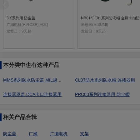
DX系列用 防尘盖
广濑电机(HIROSE)[日本]
米思米(MISUMI)
发货日：
9天起
发货日：
9天起
本分类中也有这种产品
MMS系列防水防尘盖 MIL规格防水连接器用(面板安装型/中继型用)
CL07防水系列防水帽 连接器用
连接器罩盖 DCA卡口连接器用
PRC03系列连接器用 防尘帽
相关产品合辑
防尘盖
广濑
广濑电机
支架