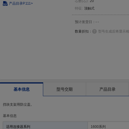
芯数
(
芯
)
:
20
产品目录
P.111>
特征
:
顶触式
预计发货日：
- -
数量折扣：
型号生成后将显示
基本信息
型号交期
产品目录
挡块支架用防尘盖。
基本信息
适用连接器系列
1600系列