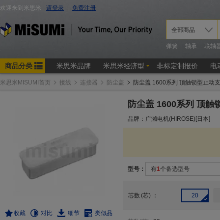
米思米MISUMI首页
接线
连接器
防尘盖
防尘盖 1600系列 顶触锁型止动
防尘盖 1600系列 顶
品牌：广濑电机(HIROSE)[日本]
型号：
有
1
个备选型号
芯数
(
芯
)
：
20
收藏
对比
细节
类似品