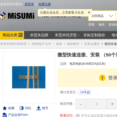
米思米MISUMI首页
控制/电子元件
箱体
箱体附件
安装金属件
微型快速
微型快速连接、安装
（50
品牌：
龟田电机(KAMEDA)[日本]
登
预计发货日：
14天起
-
+
购买件数：
收藏
对比
细节
产品目录P.44>
数量折扣：
型号生成后将显示相应的