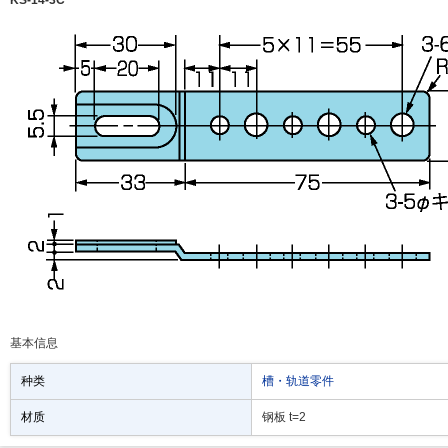
KS-14-3C
基本信息
种类
槽・轨道零件
材质
钢板 t=2