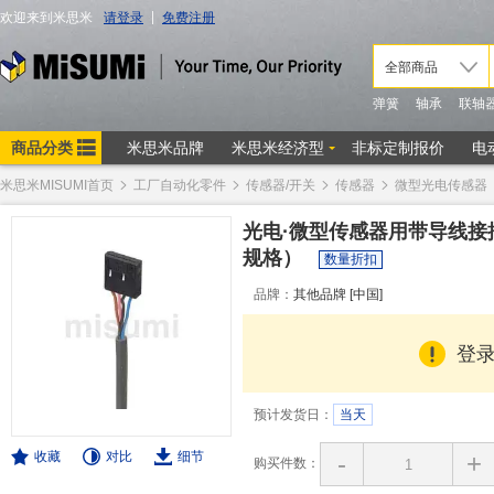
米思米MISUMI首页
工厂自动化零件
传感器/开关
传感器
微型光电传感器
光电·微型传感器用带导线接插
规格）
数量折扣
品牌：
其他品牌 [中国]
登
预计发货日：
当天
收藏
对比
细节
-
+
购买件数：