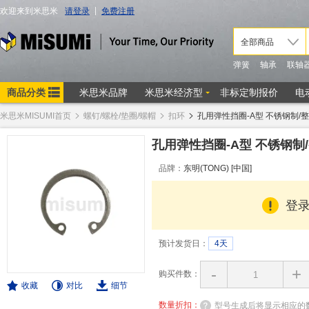
米思米MISUMI首页
螺钉/螺栓/垫圈/螺帽
扣环
孔用弹性挡圈-A型 不锈钢制/
孔用弹性挡圈-A型 不锈钢制
品牌：
东明(TONG) [中国]
登
预计发货日：
4天
-
+
购买件数：
收藏
对比
细节
数量折扣：
型号生成后将显示相应的