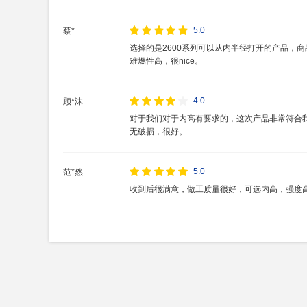
5.0
蔡*
选择的是2600系列可以从内半径打开的产品，
难燃性高，很nice。
4.0
顾*沫
对于我们对于内高有要求的，这次产品非常符合
无破损，很好。
5.0
范*然
收到后很满意，做工质量很好，可选内高，强度