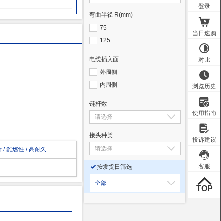
弯曲半径 R
(mm)
75
125
电缆插入面
外周側
内周側
链杆数
接头种类
 / 難燃性 / 高耐久
按发货日筛选
全部