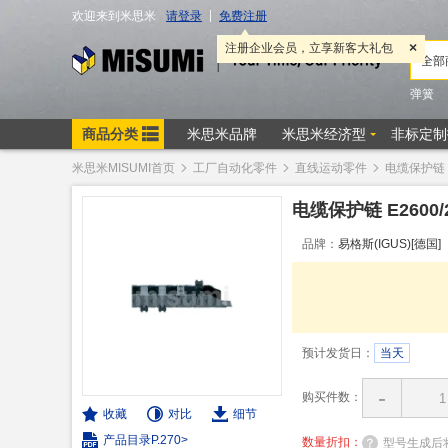
米思米MISUMI首页
工厂自动化零件
直线运动零件
电缆保护链
电缆保护链 E2600/
品牌：
易格斯(IGUS)[德国]
预计发货日：
当天
-
购买件数：
收藏
对比
细节
产品目录P.270>
数量折扣：
型号生成后