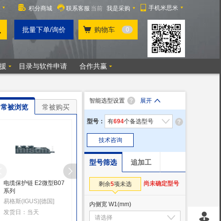
智能选型设置
展开
常被浏览
常被购买
型号：
有
694
个备选型号
技术咨询
型号筛选
追加工
电缆保护链 E2微型B07
电缆保护链 E2/000
电缆保护链 方便型
尚未确定型号
剩余
5
项未选
系列
1400·1500
E06·Z06系列
易格斯(IGUS)[德国]
易格斯(IGUS)[德国]
易格斯(IGUS)[德国]
内侧宽 W1
(mm)
发货日：当天
发货日：当天起
发货日：当天