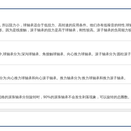
，所以阻力小，球轴承适合于低扭力、高转速的应用条件。他们亦有低噪音的特性.球
方形。因为是线接触，滚子轴承的扭力是高于球轴承，刚性较高。滚子轴承的负荷能力
中,球轴承分为:深沟球轴承、角接触球轴承、向心推力球轴承。滚子轴承分为:圆柱滚
分为:向心推力球轴承和向心滚子轴承。推力轴承分为:推力球轴承和推力滚子轴承。
格的滚珠轴承分别旋转时，90%的滚珠轴承不会发生剥落现象，可以旋转的总圈数