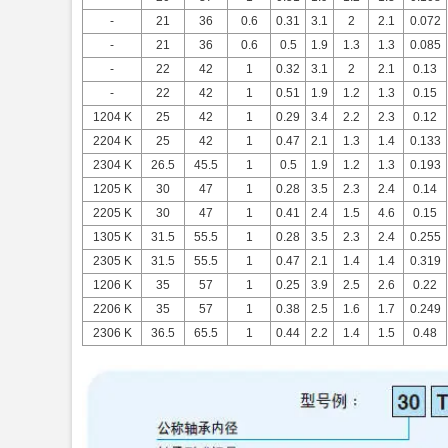
-
21
36
0.6
0.31
3.1
2
2.1
0.072
-
21
36
0.6
0.5
1.9
1.3
1.3
0.085
-
22
42
1
0.32
3.1
2
2.1
0.13
-
22
42
1
0.51
1.9
1.2
1.3
0.15
1204 K
25
42
1
0.29
3.4
2.2
2.3
0.12
2204 K
25
42
1
0.47
2.1
1.3
1.4
0.133
2304 K
26.5
45.5
1
0.5
1.9
1.2
1.3
0.193
1205 K
30
47
1
0.28
3.5
2.3
2.4
0.14
2205 K
30
47
1
0.41
2.4
1.5
4.6
0.15
1305 K
31.5
55.5
1
0.28
3.5
2.3
2.4
0.255
2305 K
31.5
55.5
1
0.47
2.1
1.4
1.4
0.319
1206 K
35
57
1
0.25
3.9
2.5
2.6
0.22
2206 K
35
57
1
0.38
2.5
1.6
1.7
0.249
2306 K
36.5
65.5
1
0.44
2.2
1.4
1.5
0.48