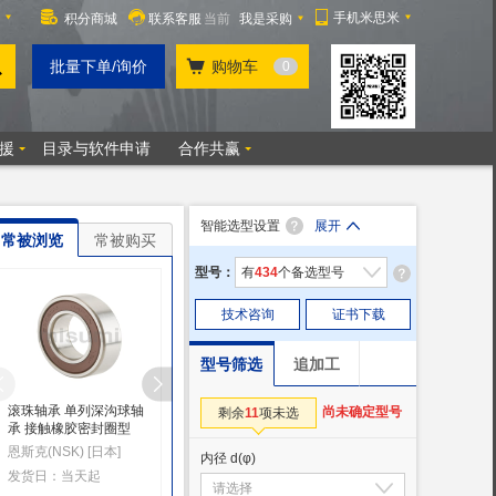
智能选型设置
展开
常被浏览
常被购买
型号：
有
434
个备选型号
技术咨询
证书下载
型号筛选
追加工
滚珠轴承 单列深沟球轴
滚珠轴承 深沟型(单列)
滚珠轴承 单列深沟球
尚未确定型号
剩余
11
项未选
承 接触橡胶密封圈型
承
恩梯恩(NTN) [日本]
恩斯克(NSK) [日本]
JTEKT_KOYO [日本]
发货日：6天
内径 d
(φ)
发货日：当天起
发货日：6天起