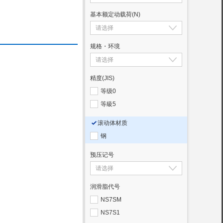
基本额定动载荷
(N)
规格・环境
精度(JIS)
等级0
等級5
滚动体材质
钢
预压记号
润滑脂代号
NS7SM
NS7S1