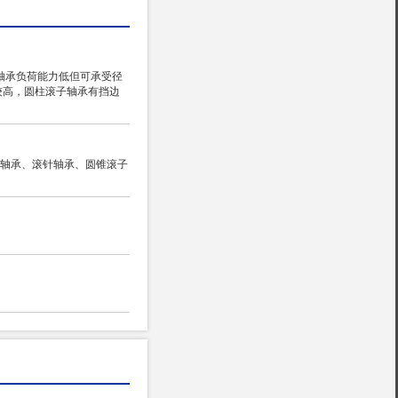
轴承负荷能力低但可承受径
较高，圆柱滚子轴承有挡边
子轴承、滚针轴承、圆锥滚子
。