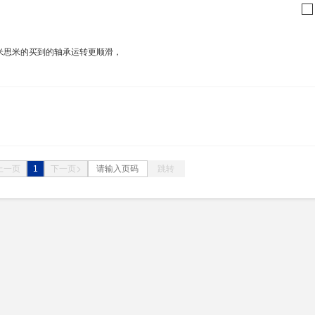
米思米的买到的轴承运转更顺滑，
。
1
跳转
上一页
下一页