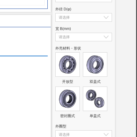
外径 D
(φ)
宽 B
(mm)
外壳材料・形状
开放型
双盖式
密封圈式
单盖式
外圈型