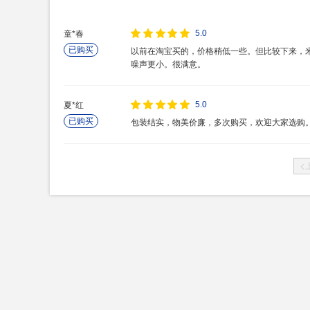
5.0
童*春
已购买
以前在淘宝买的，价格稍低一些。但比较下来，
噪声更小。很满意。
5.0
夏*红
已购买
包装结实，物美价廉，多次购买，欢迎大家选购