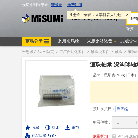
米思米MISUMI首页
工厂自动化零件
轴承类零件
轴承
滚珠
滚珠轴承 深沟球轴
品牌：
恩斯克(NSK) [日本]
预计发货日：
当天起
-
购买件数：
收藏
对比
细节
产品目录P.B8>
数量折扣：
型号生成后