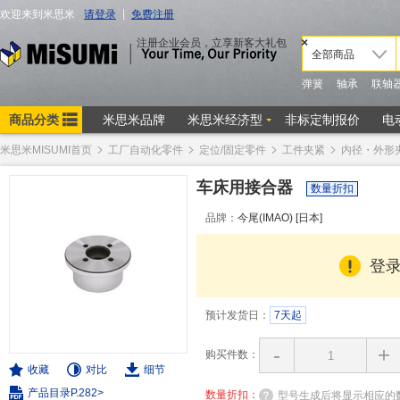
米思米MISUMI首页
工厂自动化零件
定位/固定零件
工件夹紧
内径・外形
车床用接合器
数量折扣
品牌：
今尾(IMAO) [日本]
登
预计发货日：
7天起
-
+
购买件数：
收藏
对比
细节
产品目录P.282>
数量折扣：
型号生成后将显示相应的