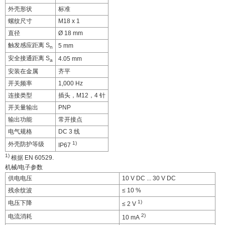
外壳形状
标准
螺纹尺寸
M18 x 1
直径
Ø 18 mm
触发感应距离 S
5 mm
n
安全接通距离 S
4.05 mm
a
安装在金属
齐平
开关频率
1,000 Hz
连接类型
插头，M12，4 针
开关量输出
PNP
输出功能
常开接点
电气规格
DC 3 线
1)
外壳防护等级
IP67
1)
根据 EN 60529.
机械/电子参数
供电电压
10 V DC ... 30 V DC
残余纹波
≤ 10 %
1)
电压下降
≤ 2 V
2)
电流消耗
10 mA