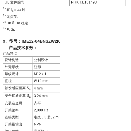
UL 文件编号
NRKH.E181493
1)
在 I
max 时.
a
2)
无负荷.
3)
Ub 和 Ta 稳定.
4)
从 Sr.
9、型号：
IME12-04BNSZW2K
产品技术参数：
产品特点
设计构造
公制设计
外壳形状
短形
螺纹尺寸
M12 x 1
直径
Ø 12 mm
触发感应距离 S
4 mm
n
安全接通距离 S
3.24 mm
a
安装在金属
齐平
开关频率
2,000 Hz
连接类型
电缆，3 芯, 2 m
开关量输出
NPN