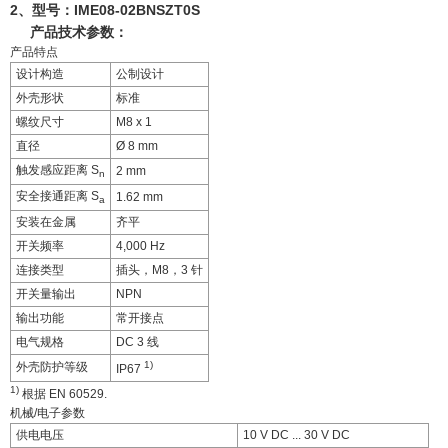
2、型号：
IME08-02BNSZT0S
产品技术参数：
产品特点
设计构造
公制设计
外壳形状
标准
螺纹尺寸
M8 x 1
直径
Ø 8 mm
触发感应距离 S
2 mm
n
安全接通距离 S
1.62 mm
a
安装在金属
齐平
开关频率
4,000 Hz
连接类型
插头，M8，3 针
开关量输出
NPN
输出功能
常开接点
电气规格
DC 3 线
1)
外壳防护等级
IP67
1)
根据 EN 60529.
机械/电子参数
供电电压
10 V DC ... 30 V DC