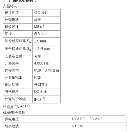
产品技术参数：
产品特点
设计构造
公制设计
外壳形状
标准
螺纹尺寸
M8 x 1
直径
Ø 8 mm
触发感应距离 S
1.5 mm
n
安全接通距离 S
1.215 mm
a
安装在金属
齐平
开关频率
4,000 Hz
连接类型
电缆，3 芯, 2 m
开关量输出
PNP
输出功能
开口常闭
电气规格
DC 3 线
1)
外壳防护等级
IP67
1)
根据 EN 60529.
机械/电子参数
供电电压
10 V DC ... 30 V DC
残余纹波
≤ 10 %