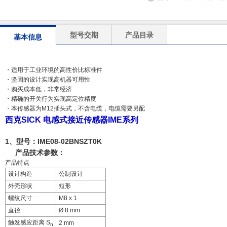
型号交期
产品目录
基本信息
・适用于工业环境的高性价比标准件
・坚固的设计实现高机器可用性
・购买成本低，非常经济
・精确的开关行为实现高定位精度
・本传感器为M12插头式，不含电缆，电缆需要另配
西克SICK 电感式接近传感器IME系列
1、型号：
IME08-02BNSZT0K
产品技术参数：
产品特点
设计构造
公制设计
外壳形状
短形
螺纹尺寸
M8 x 1
直径
Ø 8 mm
触发感应距离 S
2 mm
n