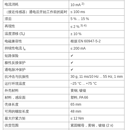
2)
电流消耗
10 mA
（接近传感器）通电后开始工作前的延时
≤ 100 ms
滞后
5 % ... 15 %
3)
4)
再现性
≤ 2 %
温度漂移 (S
)
± 10 %
r
电磁兼容性
根据 EN 60947-5-2
持续性电流 I
≤ 200 mA
a
短路保险
✔
极性反接保护
✔
通电脉冲保护
✔
抗冲击与抗振性
30 g, 11 ms/10 Hz ... 55 Hz, 1 mm
运行环境温度
–25 °C ... +75 °C
外壳材料
黄铜, 镀镍
材料，感应面
塑料, PA 66
壳体长度
65 mm
可用的螺纹长度
48 mm
最大拧紧力矩
≤ 12 Nm
供货范围
紧固螺母，黄铜，镀镍 (2 x)