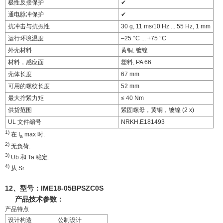
极性反接保护
✔
通电脉冲保护
✔
抗冲击与抗振性
30 g, 11 ms/10 Hz ... 55 Hz, 1 mm
运行环境温度
–25 °C ... +75 °C
外壳材料
黄铜, 镀镍
材料，感应面
塑料, PA 66
壳体长度
67 mm
可用的螺纹长度
52 mm
最大拧紧力矩
≤ 40 Nm
供货范围
紧固螺母，黄铜，镀镍 (2 x)
UL 文件编号
NRKH.E181493
1)
在 I
max 时.
a
2)
无负荷.
3)
Ub 和 Ta 稳定.
4)
从 Sr.
12、型号：
IME18-05BPSZC0S
产品技术参数：
产品特点
设计构造
公制设计