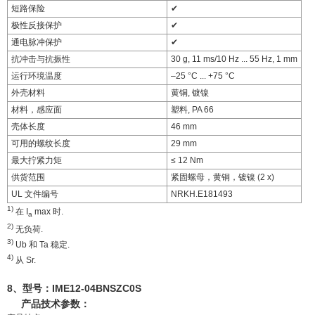
短路保险
✔
极性反接保护
✔
通电脉冲保护
✔
抗冲击与抗振性
30 g, 11 ms/10 Hz ... 55 Hz, 1 mm
运行环境温度
–25 °C ... +75 °C
外壳材料
黄铜, 镀镍
材料，感应面
塑料, PA 66
壳体长度
46 mm
可用的螺纹长度
29 mm
最大拧紧力矩
≤ 12 Nm
供货范围
紧固螺母，黄铜，镀镍 (2 x)
UL 文件编号
NRKH.E181493
1)
在 I
max 时.
a
2)
无负荷.
3)
Ub 和 Ta 稳定.
4)
从 Sr.
8、型号：
IME12-04BNSZC0S
产品技术参数：