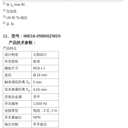
1)
在 I
max 时.
a
2)
无负荷.
3)
Ub 和 Ta 稳定.
4)
从 Sr.
11、型号：
IME18-05BNSZW2S
产品技术参数：
产品特点
设计构造
公制设计
外壳形状
标准
螺纹尺寸
M18 x 1
直径
Ø 18 mm
触发感应距离 S
5 mm
n
安全接通距离 S
4.05 mm
a
安装在金属
齐平
开关频率
1,000 Hz
连接类型
电缆，3 芯, 2 m
开关量输出
NPN
输出功能
常开接点