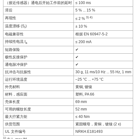
（接近传感器）通电后开始工作前的延时
≤ 100 ms
滞后
5 % ... 15 %
3)
4)
再现性
≤ 2 %
温度漂移 (S
)
± 10 %
r
电磁兼容性
根据 EN 60947-5-2
持续性电流 I
≤ 200 mA
a
短路保险
✔
极性反接保护
✔
通电脉冲保护
✔
抗冲击与抗振性
30 g, 11 ms/10 Hz ... 55 Hz, 1 mm
运行环境温度
–25 °C ... +75 °C
外壳材料
黄铜, 镀镍
材料，感应面
塑料, PA 66
壳体长度
69 mm
可用的螺纹长度
52 mm
最大拧紧力矩
≤ 40 Nm
供货范围
紧固螺母，黄铜，镀镍 (2 x)
UL 文件编号
NRKH.E181493
1)