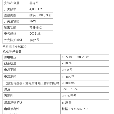
安装在金属
非齐平
开关频率
4,000 Hz
连接类型
插头，M8，3 针
开关量输出
NPN
输出功能
常开接点
电气规格
DC 3 线
1)
外壳防护等级
IP67
1)
根据 EN 60529.
机械/电子参数
供电电压
10 V DC ... 30 V DC
残余纹波
≤ 10 %
1)
电压下降
≤ 2 V
2)
电流消耗
10 mA
（接近传感器）通电后开始工作前的延时
≤ 100 ms
滞后
5 % ... 15 %
3)
4)
再现性
≤ 2 %
温度漂移 (S
)
± 10 %
r
电磁兼容性
根据 EN 60947-5-2