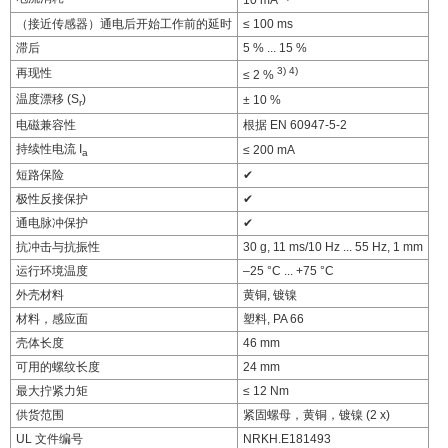
（接近传感器）通电后开始工作前的延时
≤ 100 ms
滞后
5 % ... 15 %
3)
4)
再现性
≤ 2 %
温度漂移 (S
)
± 10 %
r
电磁兼容性
根据 EN 60947-5-2
持续性电流 I
≤ 200 mA
a
短路保险
✔
极性反接保护
✔
通电脉冲保护
✔
抗冲击与抗振性
30 g, 11 ms/10 Hz ... 55 Hz, 1 mm
运行环境温度
–25 °C ... +75 °C
外壳材料
黄铜, 镀镍
材料，感应面
塑料, PA 66
壳体长度
46 mm
可用的螺纹长度
24 mm
最大拧紧力矩
≤ 12 Nm
供货范围
紧固螺母，黄铜，镀镍 (2 x)
UL 文件编号
NRKH.E181493