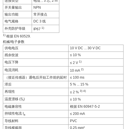
连接类型
电缆，3 芯, 2 m
开关量输出
NPN
输出功能
常开接点
电气规格
DC 3 线
1)
外壳防护等级
IP67
1)
根据 EN 60529.
机械/电子参数
供电电压
10 V DC ... 30 V DC
残余纹波
≤ 10 %
1)
电压下降
≤ 2 V
2)
电流消耗
10 mA
（接近传感器）通电后开始工作前的延时
≤ 100 ms
滞后
5 % ... 15 %
3)
4)
再现性
≤ 2 %
温度漂移 (S
)
± 10 %
r
电磁兼容性
根据 EN 60947-5-2
持续性电流 I
≤ 200 mA
a
导线材料
PVC
导线横截面
0.25 mm²