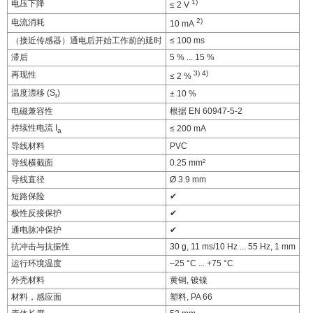
1)
电压下降
≤ 2 V
2)
电流消耗
10 mA
（接近传感器）通电后开始工作前的延时
≤ 100 ms
滞后
5 % ... 15 %
3)
4)
再现性
≤ 2 %
温度漂移 (S
)
± 10 %
r
电磁兼容性
根据 EN 60947-5-2
持续性电流 I
≤ 200 mA
a
导线材料
PVC
导线横截面
0.25 mm²
导线直径
Ø 3.9 mm
短路保险
✔
极性反接保护
✔
通电脉冲保护
✔
抗冲击与抗振性
30 g, 11 ms/10 Hz ... 55 Hz, 1 mm
运行环境温度
–25 °C ... +75 °C
外壳材料
黄铜, 镀镍
材料，感应面
塑料, PA 66