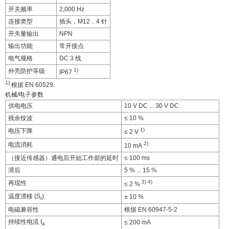
开关频率
2,000 Hz
连接类型
插头，M12，4 针
开关量输出
NPN
输出功能
常开接点
电气规格
DC 3 线
1)
外壳防护等级
IP67
1)
根据 EN 60529.
机械/电子参数
供电电压
10 V DC ... 30 V DC
残余纹波
≤ 10 %
1)
电压下降
≤ 2 V
2)
电流消耗
10 mA
（接近传感器）通电后开始工作前的延时
≤ 100 ms
滞后
5 % ... 15 %
3)
4)
再现性
≤ 2 %
温度漂移 (S
)
± 10 %
r
电磁兼容性
根据 EN 60947-5-2
持续性电流 I
≤ 200 mA
a