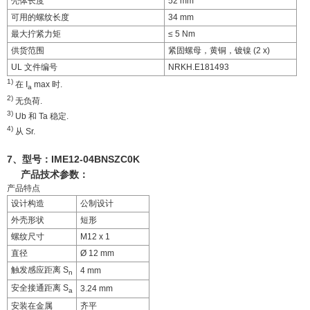
壳体长度
52 mm
可用的螺纹长度
34 mm
最大拧紧力矩
≤ 5 Nm
供货范围
紧固螺母，黄铜，镀镍 (2 x)
UL 文件编号
NRKH.E181493
1)
在 I
max 时.
a
2)
无负荷.
3)
Ub 和 Ta 稳定.
4)
从 Sr.
7、型号：
IME12-04BNSZC0K
产品技术参数：
产品特点
设计构造
公制设计
外壳形状
短形
螺纹尺寸
M12 x 1
直径
Ø 12 mm
触发感应距离 S
4 mm
n
安全接通距离 S
3.24 mm
a
安装在金属
齐平