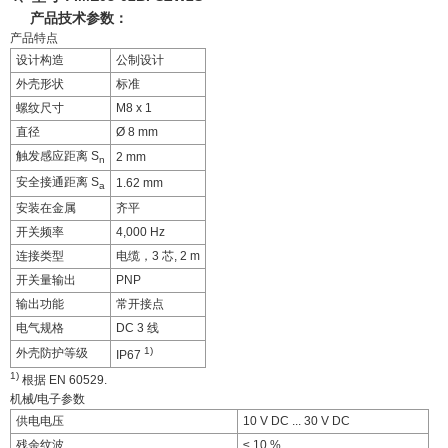
产品技术参数：
产品特点
设计构造
公制设计
外壳形状
标准
螺纹尺寸
M8 x 1
直径
Ø 8 mm
触发感应距离 S
2 mm
n
安全接通距离 S
1.62 mm
a
安装在金属
齐平
开关频率
4,000 Hz
连接类型
电缆，3 芯, 2 m
开关量输出
PNP
输出功能
常开接点
电气规格
DC 3 线
1)
外壳防护等级
IP67
1)
根据 EN 60529.
机械/电子参数
供电电压
10 V DC ... 30 V DC
残余纹波
≤ 10 %