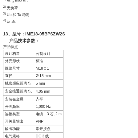
在 I
max 时.
a
2)
无负荷.
3)
Ub 和 Ta 稳定.
4)
从 Sr.
13、型号：
IME18-05BPSZW2S
产品技术参数：
产品特点
设计构造
公制设计
外壳形状
标准
螺纹尺寸
M18 x 1
直径
Ø 18 mm
触发感应距离 S
5 mm
n
安全接通距离 S
4.05 mm
a
安装在金属
齐平
开关频率
1,000 Hz
连接类型
电缆，3 芯, 2 m
开关量输出
PNP
输出功能
常开接点
电气规格
DC 3 线