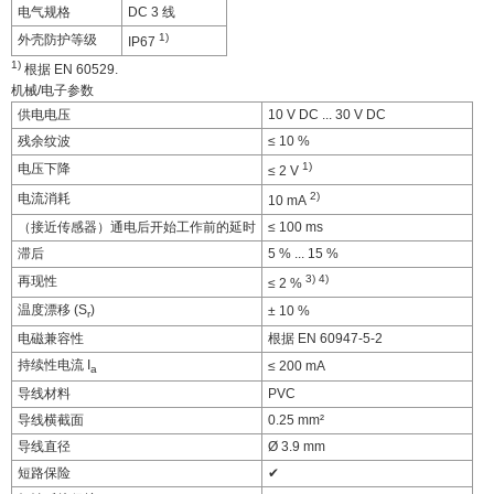
电气规格
DC 3 线
1)
外壳防护等级
IP67
1)
根据 EN 60529.
机械/电子参数
供电电压
10 V DC ... 30 V DC
残余纹波
≤ 10 %
1)
电压下降
≤ 2 V
2)
电流消耗
10 mA
（接近传感器）通电后开始工作前的延时
≤ 100 ms
滞后
5 % ... 15 %
3)
4)
再现性
≤ 2 %
温度漂移 (S
)
± 10 %
r
电磁兼容性
根据 EN 60947-5-2
持续性电流 I
≤ 200 mA
a
导线材料
PVC
导线横截面
0.25 mm²
导线直径
Ø 3.9 mm
短路保险
✔