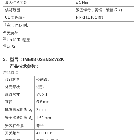
最大拧紧力矩
≤ 5 Nm
供货范围
紧固螺母，黄铜，镀镍 (2 x)
UL 文件编号
NRKH.E181493
1)
在 I
max 时.
a
2)
无负荷.
3)
Ub 和 Ta 稳定.
4)
从 Sr.
3、型号：
IME08-02BNSZW2K
产品技术参数：
产品特点
设计构造
公制设计
外壳形状
短形
螺纹尺寸
M8 x 1
直径
Ø 8 mm
触发感应距离 S
2 mm
n
安全接通距离 S
1.62 mm
a
安装在金属
齐平
开关频率
4,000 Hz