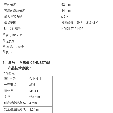
壳体长度
52 mm
可用的螺纹长度
34 mm
最大拧紧力矩
≤ 5 Nm
供货范围
紧固螺母，黄铜，镀镍 (2 x)
UL 文件编号
NRKH.E181493
1)
在 I
max 时.
a
2)
无负荷.
3)
Ub 和 Ta 稳定.
4)
从 Sr.
5、型号：
IME08-04NNSZT0S
产品技术参数：
产品特点
设计构造
公制设计
外壳形状
标准
螺纹尺寸
M8 x 1
直径
Ø 8 mm
触发感应距离 S
4 mm
n
安全接通距离 S
3.24 mm
a