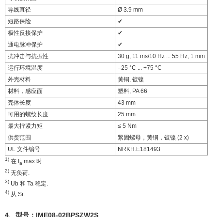
导线直径
Ø 3.9 mm
短路保险
✔
极性反接保护
✔
通电脉冲保护
✔
抗冲击与抗振性
30 g, 11 ms/10 Hz ... 55 Hz, 1 mm
运行环境温度
–25 °C ... +75 °C
外壳材料
黄铜, 镀镍
材料，感应面
塑料, PA 66
壳体长度
43 mm
可用的螺纹长度
25 mm
最大拧紧力矩
≤ 5 Nm
供货范围
紧固螺母，黄铜，镀镍 (2 x)
UL 文件编号
NRKH.E181493
1)
在 I
max 时.
a
2)
无负荷.
3)
Ub 和 Ta 稳定.
4)
从 Sr.
4、型号：
IME08-02BPSZW2S