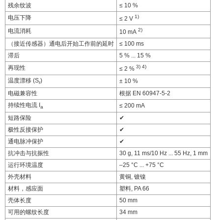
残余纹波
≤ 10 %
1)
电压下降
≤ 2 V
2)
电流消耗
10 mA
（接近传感器）通电后开始工作前的延时
≤ 100 ms
滞后
5 % ... 15 %
3)
4)
再现性
≤ 2 %
温度漂移 (S
)
± 10 %
r
电磁兼容性
根据 EN 60947-5-2
持续性电流 I
≤ 200 mA
a
短路保险
✔
极性反接保护
✔
通电脉冲保护
✔
抗冲击与抗振性
30 g, 11 ms/10 Hz ... 55 Hz, 1 mm
运行环境温度
–25 °C ... +75 °C
外壳材料
黄铜, 镀镍
材料，感应面
塑料, PA 66
壳体长度
50 mm
可用的螺纹长度
34 mm