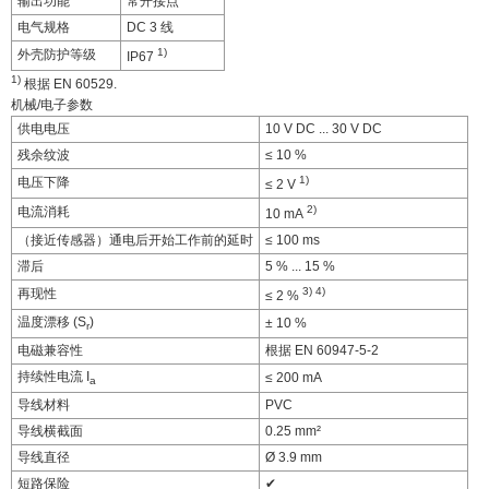
输出功能
常开接点
电气规格
DC 3 线
1)
外壳防护等级
IP67
1)
根据 EN 60529.
机械/电子参数
供电电压
10 V DC ... 30 V DC
残余纹波
≤ 10 %
1)
电压下降
≤ 2 V
2)
电流消耗
10 mA
（接近传感器）通电后开始工作前的延时
≤ 100 ms
滞后
5 % ... 15 %
3)
4)
再现性
≤ 2 %
温度漂移 (S
)
± 10 %
r
电磁兼容性
根据 EN 60947-5-2
持续性电流 I
≤ 200 mA
a
导线材料
PVC
导线横截面
0.25 mm²
导线直径
Ø 3.9 mm
短路保险
✔