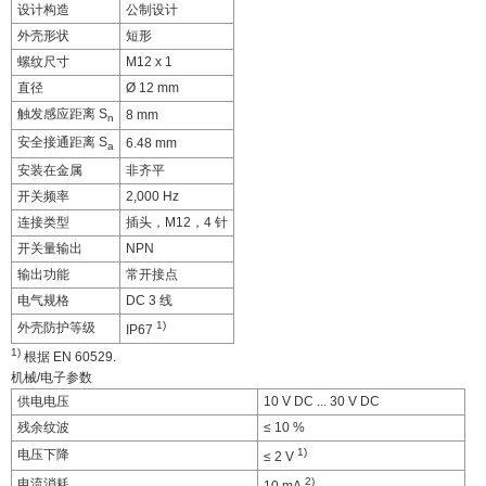
设计构造
公制设计
外壳形状
短形
螺纹尺寸
M12 x 1
直径
Ø 12 mm
触发感应距离 S
8 mm
n
安全接通距离 S
6.48 mm
a
安装在金属
非齐平
开关频率
2,000 Hz
连接类型
插头，M12，4 针
开关量输出
NPN
输出功能
常开接点
电气规格
DC 3 线
1)
外壳防护等级
IP67
1)
根据 EN 60529.
机械/电子参数
供电电压
10 V DC ... 30 V DC
残余纹波
≤ 10 %
1)
电压下降
≤ 2 V
2)
电流消耗
10 mA