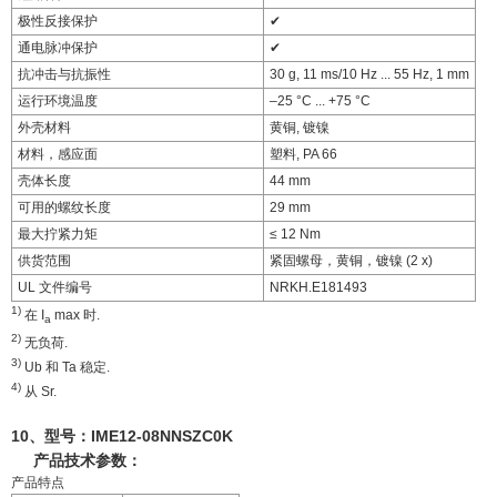
极性反接保护
✔
通电脉冲保护
✔
抗冲击与抗振性
30 g, 11 ms/10 Hz ... 55 Hz, 1 mm
运行环境温度
–25 °C ... +75 °C
外壳材料
黄铜, 镀镍
材料，感应面
塑料, PA 66
壳体长度
44 mm
可用的螺纹长度
29 mm
最大拧紧力矩
≤ 12 Nm
供货范围
紧固螺母，黄铜，镀镍 (2 x)
UL 文件编号
NRKH.E181493
1)
在 I
max 时.
a
2)
无负荷.
3)
Ub 和 Ta 稳定.
4)
从 Sr.
10、型号：
IME12-08NNSZC0K
产品技术参数：
产品特点