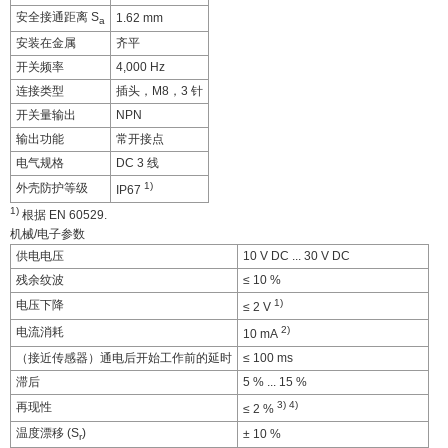
安全接通距离 S
1.62 mm
a
安装在金属
齐平
开关频率
4,000 Hz
连接类型
插头，M8，3 针
开关量输出
NPN
输出功能
常开接点
电气规格
DC 3 线
1)
外壳防护等级
IP67
1)
根据 EN 60529.
机械/电子参数
供电电压
10 V DC ... 30 V DC
残余纹波
≤ 10 %
1)
电压下降
≤ 2 V
2)
电流消耗
10 mA
（接近传感器）通电后开始工作前的延时
≤ 100 ms
滞后
5 % ... 15 %
3)
4)
再现性
≤ 2 %
温度漂移 (S
)
± 10 %
r