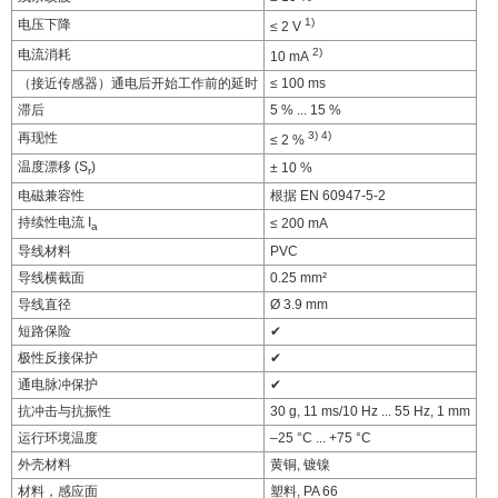
1)
电压下降
≤ 2 V
2)
电流消耗
10 mA
（接近传感器）通电后开始工作前的延时
≤ 100 ms
滞后
5 % ... 15 %
3)
4)
再现性
≤ 2 %
温度漂移 (S
)
± 10 %
r
电磁兼容性
根据 EN 60947-5-2
持续性电流 I
≤ 200 mA
a
导线材料
PVC
导线横截面
0.25 mm²
导线直径
Ø 3.9 mm
短路保险
✔
极性反接保护
✔
通电脉冲保护
✔
抗冲击与抗振性
30 g, 11 ms/10 Hz ... 55 Hz, 1 mm
运行环境温度
–25 °C ... +75 °C
外壳材料
黄铜, 镀镍
材料，感应面
塑料, PA 66