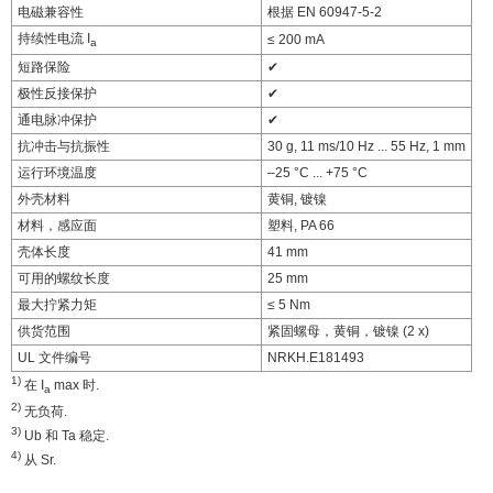
电磁兼容性
根据 EN 60947-5-2
持续性电流 I
≤ 200 mA
a
短路保险
✔
极性反接保护
✔
通电脉冲保护
✔
抗冲击与抗振性
30 g, 11 ms/10 Hz ... 55 Hz, 1 mm
运行环境温度
–25 °C ... +75 °C
外壳材料
黄铜, 镀镍
材料，感应面
塑料, PA 66
壳体长度
41 mm
可用的螺纹长度
25 mm
最大拧紧力矩
≤ 5 Nm
供货范围
紧固螺母，黄铜，镀镍 (2 x)
UL 文件编号
NRKH.E181493
1)
在 I
max 时.
a
2)
无负荷.
3)
Ub 和 Ta 稳定.
4)
从 Sr.