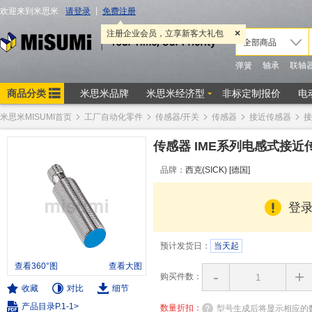
米思米MISUMI首页
工厂自动化零件
传感器/开关
传感器
接近传感器
接
传感器 IME系列电感式接近传
品牌：
西克(SICK) [德国]
登
预计发货日：
当天起
查看360°图
查看大图
-
+
购买件数：
收藏
对比
细节
产品目录P.1-1>
数量折扣：
型号生成后将显示相应的