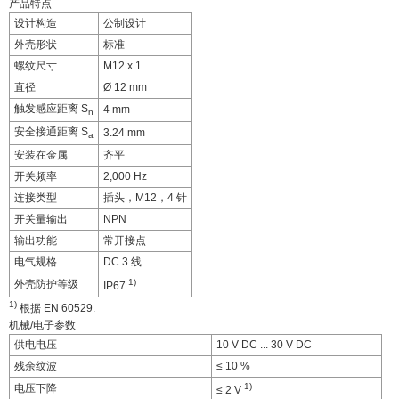
产品特点
设计构造
公制设计
外壳形状
标准
螺纹尺寸
M12 x 1
直径
Ø 12 mm
触发感应距离 S
4 mm
n
安全接通距离 S
3.24 mm
a
安装在金属
齐平
开关频率
2,000 Hz
连接类型
插头，M12，4 针
开关量输出
NPN
输出功能
常开接点
电气规格
DC 3 线
1)
外壳防护等级
IP67
1)
根据 EN 60529.
机械/电子参数
供电电压
10 V DC ... 30 V DC
残余纹波
≤ 10 %
1)
电压下降
≤ 2 V