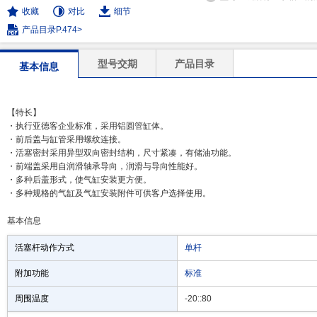
收藏
对比
细节
产品目录P.474>
型号交期
产品目录
基本信息
【特长】
・执行亚德客企业标准，采用铝圆管缸体。
・前后盖与缸管采用螺纹连接。
・活塞密封采用异型双向密封结构，尺寸紧凑，有储油功能。
・前端盖采用自润滑轴承导向，润滑与导向性能好。
・多种后盖形式，使气缸安装更方便。
・多种规格的气缸及气缸安装附件可供客户选择使用。
基本信息
活塞杆动作方式
单杆
附加功能
标准
周围温度
-20::80