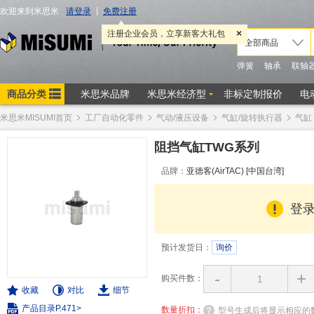
米思米MISUMI首页
工厂自动化零件
气动/液压设备
气缸/旋转执行器
气缸
阻挡气缸TWG系列
品牌：
亚德客(AirTAC) [中国台湾]
登
预计发货日：
询价
-
+
购买件数：
收藏
对比
细节
产品目录P.471>
数量折扣：
型号生成后将显示相应的