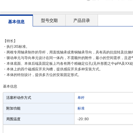
型号交期
产品目录
基本信息
【特长】
・执行JIS标准。
・两根专用轴承制作的导杆，用直线轴承或青铜轴承导向，具有高的抗扭转及抗侧
・驱动单元与导向单元设计在同一体内，不需额外的附件，最小的空间需求，且进
・本体底面、本体后端及固定板上均各有两个精确定位孔(见外形图之中φPA及XX
・本体上的四个磁感应开关沟槽，提供感应开关多种安装方式。
・本体的特别设计，提供多方位的安装固定形式。
基本信息
活塞杆动作方式
单杆
附加功能
标准
周围温度
-20::80