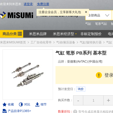
米思米MISUMI首页
工厂自动化零件
气动/液压设备
气缸/旋转执行器
气缸
气缸 笔形 PB系列 基本型
品牌：
亚德客(AirTAC) [中国台湾]
登
预计发货日：
询价
-
+
购买件数：
收藏
对比
细节
产品目录P.1365>
数量折扣：
型号生成后将显示相应的