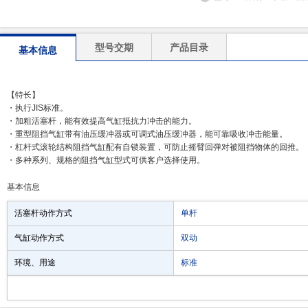
型号交期
产品目录
基本信息
【特长】
・执行JIS标准。
・加粗活塞杆，能有效提高气缸抵抗力冲击的能力。
・重型阻挡气缸带有油压缓冲器或可调式油压缓冲器，能可靠吸收冲击能量。
・杠杆式滚轮结构阻挡气缸配有自锁装置，可防止摇臂回弹对被阻挡物体的回推。
・多种系列、规格的阻挡气缸型式可供客户选择使用。
基本信息
活塞杆动作方式
单杆
气缸动作方式
双动
环境、用途
标准