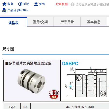
收藏
对比
细节
数量折扣：
型号生成后将显示相应的
产品目录P.604>
型号/交期
产品目录
基本信息
规格表
尺寸图