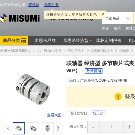
米思米MISUMI首页
工厂自动化零件
传动类零件
联轴器/轴接头
联轴器
联轴器 经济型 多节膜片式夹紧
WP）
数量折扣
品牌：
广州菱科(COUP-LINK) [中国]
登
预计发货日：
当天起
查看大图
-
+
购买件数：