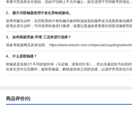
单膜片型虽然全长较短，但由于结构上不允许偏心，故仅适用于空间狭窄的场合
2、 膜片式联轴器使用中发生异响或振动。
使用伺服马达时，在控制系统中将机械共振抑制滤波器的频率设为其固有振动频
使用步进马达时，可对使用转速进行微调，或通过衰减效果显著的高阻尼橡胶型
3、 如何根据用途·环境·工况来进行选择？
请参考链接网页具体说明。 https://www.misumi.com.cn/special/coupling/select/sit
4、 什么是联轴器？
联轴器是连接2个不同的旋转体（马达轴、滚珠丝杠等），并以传递扭矩为目的
在发生意外过负载时，破坏联轴器、解除旋转体之间的连接，以保护昂贵的动力
商品评价(0)