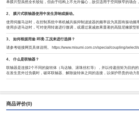
单膜片型虽然全长较短，但由于结构上不允许偏心，故仅适用于空间狭窄的场合
2、 膜片式联轴器使用中发生异响或振动。
使用伺服马达时，在控制系统中将机械共振抑制滤波器的频率设为其固有振动频
使用步进马达时，可对使用转速进行微调，或通过衰减效果显著的高阻尼橡胶型
3、 如何根据用途·环境·工况来进行选择？
请参考链接网页具体说明。 https://www.misumi.com.cn/special/coupling/select/sit
4、 什么是联轴器？
联轴器是连接2个不同的旋转体（马达轴、滚珠丝杠等），并以传递扭矩为目的
在发生意外过负载时，破坏联轴器、解除旋转体之间的连接，以保护昂贵的动力
商品评价(0)