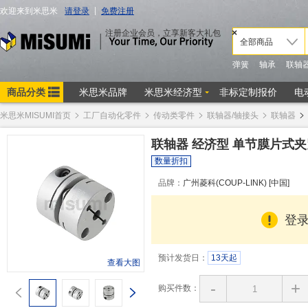
米思米MISUMI首页
工厂自动化零件
传动类零件
联轴器/轴接头
联轴器
联轴器 经济型 单节膜片式夹紧
数量折扣
品牌：
广州菱科(COUP-LINK) [中国]
登
预计发货日：
13天起
查看大图
-
+
购买件数：