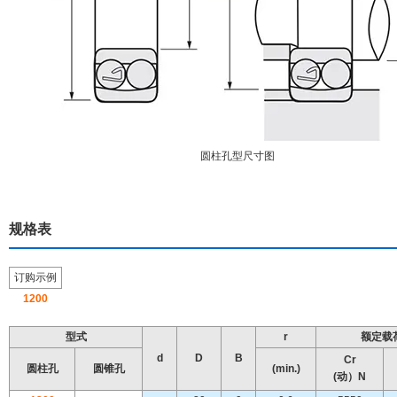
圆柱孔型尺寸图
规格表
订购示例
1200
型式
r
额定载
d
D
B
Cr
圆柱孔
圆锥孔
(min.)
(动）N