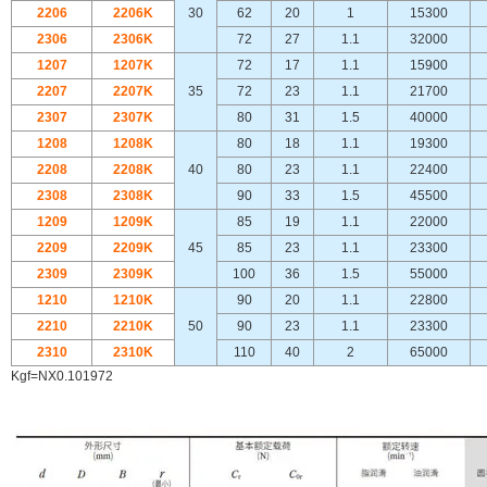
2206
2206K
30
62
20
1
15300
2306
2306K
72
27
1.1
32000
1207
1207K
72
17
1.1
15900
2207
2207K
35
72
23
1.1
21700
2307
2307K
80
31
1.5
40000
1208
1208K
80
18
1.1
19300
2208
2208K
40
80
23
1.1
22400
2308
2308K
90
33
1.5
45500
1209
1209K
85
19
1.1
22000
2209
2209K
45
85
23
1.1
23300
2309
2309K
100
36
1.5
55000
1210
1210K
90
20
1.1
22800
2210
2210K
50
90
23
1.1
23300
2310
2310K
110
40
2
65000
Kgf=NX0.101972