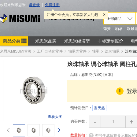
米思米MISUMI首页
工厂自动化零件
轴承类零件
轴承
滚珠轴承
滚珠轴
滚珠轴承 调心球轴承 圆柱孔
品牌：
恩斯克(NSK) [日本]
登
预计发货日：
当天起
查看大图
-
+
购买件数：
数量折扣：
型号生成后将显示相应的