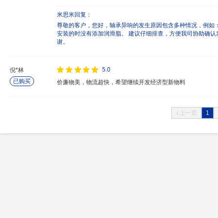
米思米回复：
尊敬的客户，您好，轴承异响的发生原因包含多种情况，例如： 1
安装的时没有添加润滑脂。 建议仔细排查，方便我司协助确
谢。
5.0
倪*林
已购买
价廉物美，物流超快，希望继续开发经济型新物料
1
上一页