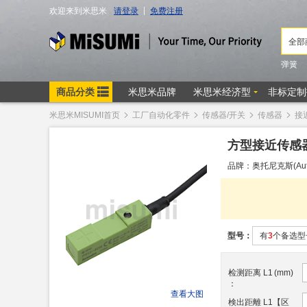
米思米MISUMI首页
工厂自动化零件
传感器/开关
传感器
接
方型接近传感器 
品牌：奥托尼克斯(Auton
型号：
有
3
个备选型
检测距离 L1
(
mm
)
：
查看大图
検出距離 L1【区