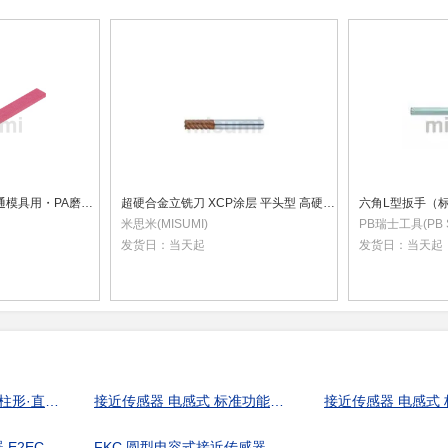
研磨油石 扁平型/普通模具用・PA磨粒/粗加工型 -套件-
超硬合金立铣刀 XCP涂层 平头型 高硬度钢加工用 多刃 微小R/短刃型 标准刃长型
六角L型扳手（
米思米(MISUMI)
PB瑞士工具(PB S
发货日：
当天起
发货日：
当天起
接近传感器 电容式 圆柱形·直流3线式·M12埋入型 检测距离:2mm YRMS
接近传感器 电感式 标准功能型 圆柱形·直流3线式 φ6.5型 检测距离:2mm KRS
E2EC
FKC 圆型电容式接近传感器