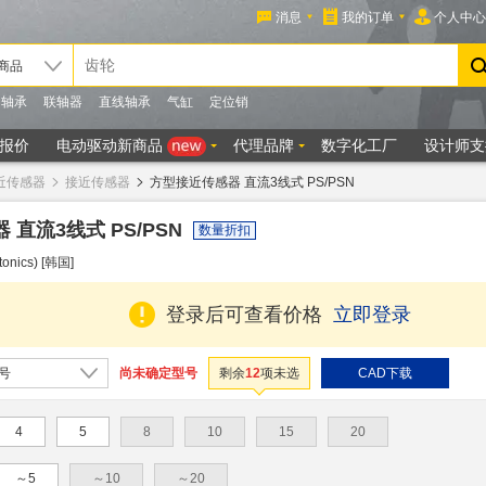
近传感器
接近传感器
方型接近传感器 直流3线式 PS/PSN
直流3线式 PS/PSN
数量折扣
ics) [韩国]
登录后可查看价格
立即登录
尚未确定型号
号
剩余
12
项未选
CAD下载
4
5
8
10
15
20
～5
～10
～20