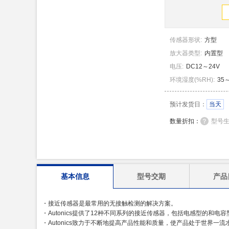
传感器形状
:
方型
放大器类型
:
内置型
电压
:
DC12～24V
环境湿度
(
%RH
)
:
35
预计发货日：
当天
数量折扣：
型号
基本信息
型号交期
产品
・接近传感器是最常用的无接触检测的解决方案。
・Autonics提供了12种不同系列的接近传感器，包括电感型的和电容
・Autonics致力于不断地提高产品性能和质量，使产品处于世界一流