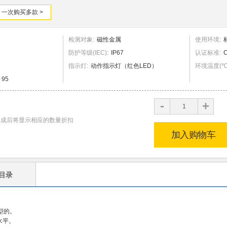
一次购买多款 >
检测对象
:
磁性金属
使用环境
:
防护等级(IEC)
:
IP67
认证标准
:
指示灯
:
动作指示灯（红色LED）
环境温度
(
～95
+
-
生成后将显示相应的数量折扣
加入购物车
目录
型的。
水平。