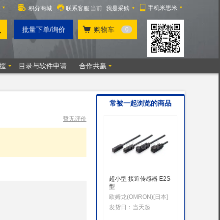
常被一起浏览的商品
暂无评价
超小型 接近传感器 E2S
接近传感
型
功能型 
检测距离:
欧姆龙(OMRON)[日本]
兰宝(LAN
KBP09
发货日：
当天起
发货日：