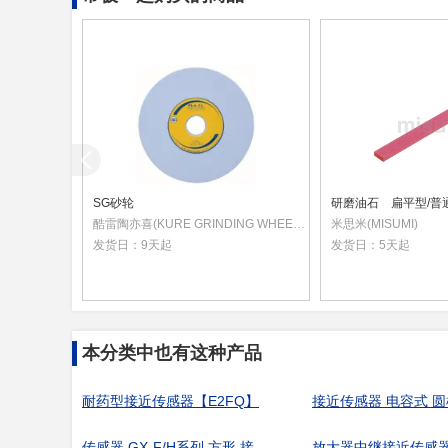
SG砂轮
酷雷陶亦喜(KURE GRINDING WHEEL) [日本]
米思米(MISUMI)
发货日：
9天起
发货日：
5天起
本分类中也有这种产品
耐药型接近传感器【E2FQ】
传感器 GX-F/H系列 方形 接近型
放大器中继接近传感器 