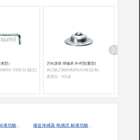
标准型）
万向滚珠 球轴承 IA-R型(重型)
精密锉刀
WISS TOOLS) [瑞士]
井口机工制作所(IGUCHI) [日本]
广岛鐪制造所(
发货日：
9天起
发货日：
9
接近传感器 电感式 标准功能型 方形·直流3线式 检测距离:2.5mm KBP09
接近传感器 电感式 标准功能型 方形 直流2线式 检测距离:5mm 8mm NO.17