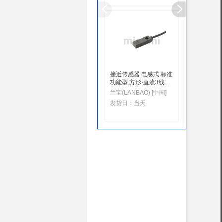
接近传感器 电感式 标准
传感器 
功能型 方形·直流3线式
近型/方
检测距离:3mm KBP11
兰宝(LANBAO) [中国]
米思米(MI
发货日：
当天
发货日：