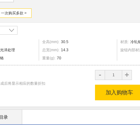
一次购买多款 >
全高
(
mm
)
:
30.5
材质
:
冷轧
光泽处理
总宽
(
mm
)
:
14.3
旋钮内部材
铬
重量
(
g
)
:
70
+
-
生成后将显示相应的数量折扣
加入购物车
目录