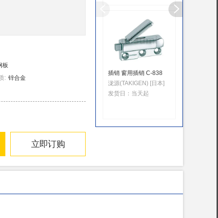
钢板
插销 窗用插销 C-838
MK 新
质
:
锌合金
泷源(TAKIGEN) [日本]
丸喜金属(
发货日：
当天起
发货日：
立即订购