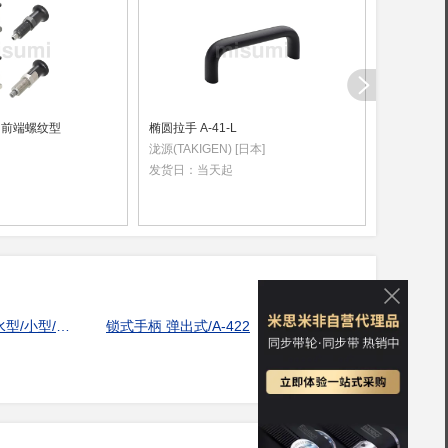
 前端螺纹型
椭圆拉手 A-41-L
齿轮 完成
泷源(TAKIGEN) [日本]
小原齿轮工业(
发货日：
当天起
发货日：
当
锁式手柄 不锈钢防水型/小型/C-1414
锁式手柄 弹出式/A-422