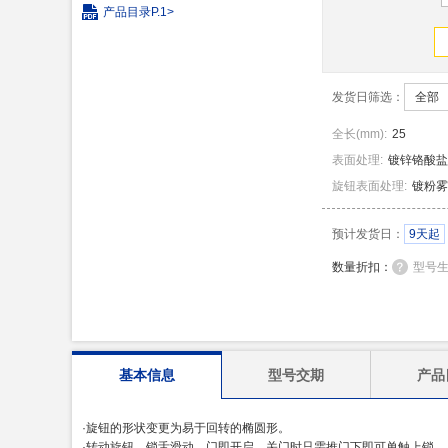
产品目录
P.1>
发货日筛选：
全部
全长
(
mm
)
:
25
表面处理
:
镀锌铬酸盐
旋钮表面处理
:
镀粉雾
预计发货日：
9天起
数量折扣：
型号
基本信息
型号交期
产品
·旋钮的形状变更为易于回转的椭圆形。
·转动旋钮，锁舌滑动，门即开启，关门时只需推门下即可单触上锁。