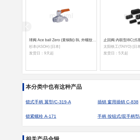
球阀 Ace ball Zero (黄铜制) BL 外螺纹·冷凝水型
止回阀 内联型/8C□S
杉本(ASOH) [日本]
太阳铁工(TAIYO) [日本
发货日：
9天起
发货日：
5天起
本分类中也有这种产品
锁式手柄 翼型/C-319-A
插销 窗用插销 C-838
锁紧螺栓 A-171
手柄 按钮式/双手柄型/A
相关产品合辑