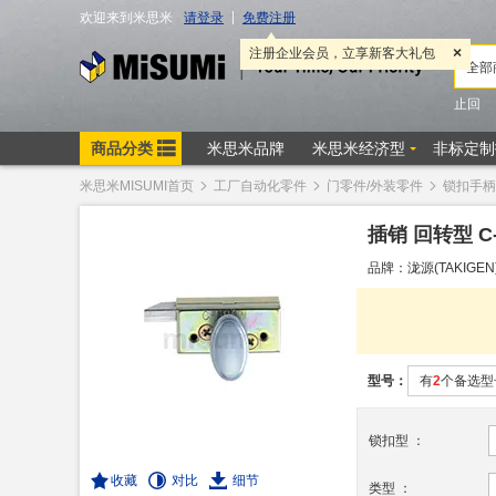
米思米MISUMI首页
工厂自动化零件
门零件/外装零件
锁扣手柄/
插销 回转型 C-
品牌：泷源(TAKIGEN)
型号：
有
2
个备选型
锁扣型
：
收藏
对比
细节
类型
：