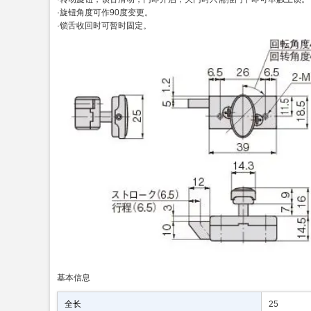
·旋钮角度可作90度变更。
·锁舌收回时可暂时固定。
基本信息
全长
25