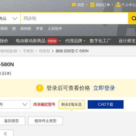
锁/钥匙/锁
手柄型
特殊型
插销 回转型 C-580N
580N
 [日本]
登录后可查看价格
立即登录
尚未确定型号
号
剩余
2
项未选
CAD下载
返回类型
锁存停止类型
C