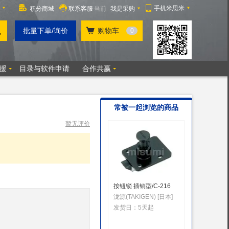
常被一起浏览的商品
暂无评价
按钮锁 插销型/C-216
MK 束
泷源(TAKIGEN) [日本]
丸喜金属(
发货日：
5天起
发货日：