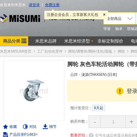
米思米MISUMI首页
工厂自动化零件
脚轮/调整块/脚杯/支柱/面板
脚轮
脚
脚轮 灰色车轮活动脚轮（带挡块
品牌：
泷源(TAKIGEN) [日本]
登
预计发货日：
9天起
-
+
购买件数：
收藏
对比
细节
产品目录P.1463>
数量折扣：
型号生成后将显示相应的