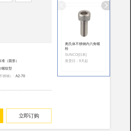
奥氏体不锈钢内六角螺
不锈钢内
栓
极东制作所
SUNCO[日本]
发货日：
标准（圆形）
发货日：
9天起
全螺纹型
不锈钢）
:
A2-70
立即订购