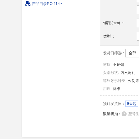
产品目录
P.O-114>
螺距
(
mm
)
：
类型
：
发货日筛选：
全部
材质
:
不锈钢
头部形状
:
内六角孔
螺纹牙形种类
:
公制 
用途
:
标准
预计发货日：
9天起
数量折扣：
型号