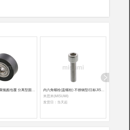
滚子轴承随动器 聚氨酯包覆 分离型圆柱型
内六角螺栓(盖螺栓) 不锈钢型/日标JIS标准(单品销售)
十字孔大圆
米思米(MISUMI)
米思米(MIS
发货日：
当天起
发货日：
当