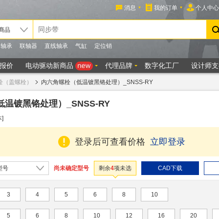
栓（盖螺栓）
内六角螺栓（低温镀黑铬处理）_SNSS-RY
温镀黑铬处理）_SNSS-RY
]
登录后可查看价格
立即登录
尚未确定型号
型号
剩余
4
项未选
CAD下载
3
4
5
6
8
10
5
6
8
10
12
16
20