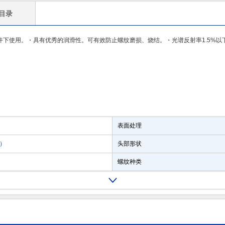
目录
下使用。・具有优秀的润滑性。可有效防止螺纹磨损、烧结。・光谱反射率1.5%以
表面处理
）
头部形状
螺纹种类