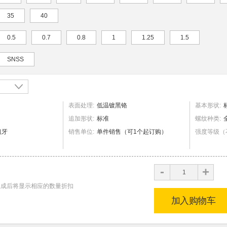
35
40
0.5
0.7
0.8
1
1.25
1.5
SNSS
表面处理
:
低温镀黑铬
基本形状
:
追加形状
:
标准
螺纹种类
:
粗牙
销售单位
:
单件销售（可1个起订购）
强度等级（
+
-
生成后将显示相应的数量折扣
加入购物车