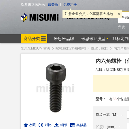
米思米MISUMI首页
螺钉/螺栓/垫圈/螺帽
螺丝，螺栓
内六角螺
内六角螺栓（低
品牌：锅屋(NBK)[日本
型号：
有
33
个备选
螺纹公称（M）
：
收藏
对比
细节
类似品
长度L（mm）
：