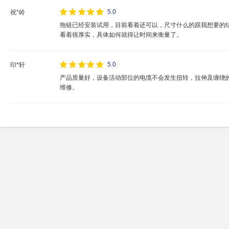
5.0
祝*岭
拖链已经安装试用，目前看着还可以，尺寸什么的跟我想要的
看着很厚实，具体如何就得让时间来衡量了。
5.0
印*轩
产品质量好，设备活动部位的电缆不会发生扭转，拉伸及缠绕
维修。