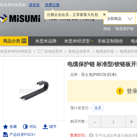
米思米MISUMI首页
工厂自动化零件
直线运动零件
电缆保护链
电缆保护
电缆保护链 标准型/铰链板开
品牌：
匹士克(PISCO) [日本]
登
预计发货日：
当天
-
+
购买件数：
收藏
对比
细节
产品目录P.321>
数量折扣：
型号生成后将显示相应的