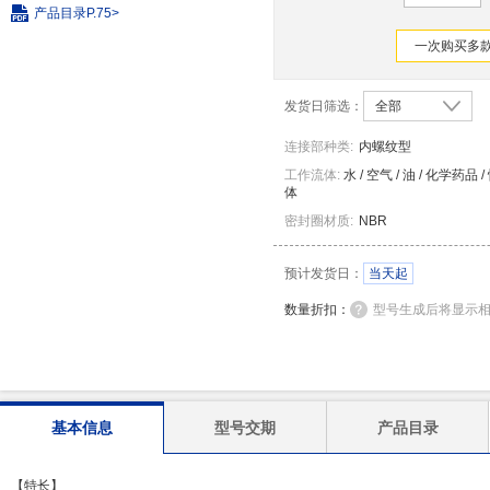
产品目录
P.75>
一次购买多款
发货日筛选：
全部
连接部种类
:
内螺纹型
工作流体:
水 / 空气 / 油 / 化学药品 
体
密封圈材质
:
NBR
预计发货日：
当天起
数量折扣：
型号生成后将显示
基本信息
型号交期
产品目录
【特长】