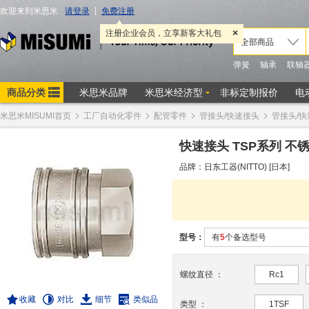
米思米MISUMI首页
工厂自动化零件
配管零件
管接头/快速接头
管接头/
快速接头 TSP系列 不锈钢
品牌：日东工器(NITTO) [日本]
型号：
有
5
个备选型号
螺纹直径
：
Rc1
收藏
对比
细节
类似品
类型
：
1TSF