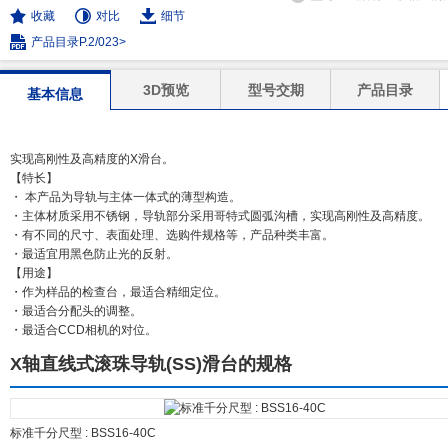
收藏
对比
细节
产品目录P.2/023>
3D预览
型号交期
产品目录
基本信息
实现高刚性及高精度的X滑台。
【特长】
・ 本产品为导轨与主体一体式的薄型构造。
・主体材质采用不锈钢，导轨部分采用哥特式圆弧沟槽，实现高刚性及高精度。
・有不同的尺寸、表面处理、选购件规格等，产品种类丰富。
・最适宜用黑色防止光的反射。
【用途】
・作为样品的检查台，最适合精细定位。
・最适合分配头的调整。
・最适合CCD相机的对位。
X轴直线式滚珠导轨(SS)滑台的规格
标准千分尺型 : BSS16-40C