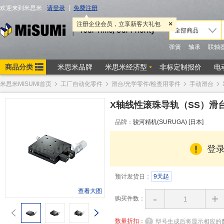
米思米MISUMI首页
工厂自动化零件
滑台/光学零件/检查用零件
手动滑台
X轴线性滚珠导轨（SS）滑
品牌：
骏河精机(SURUGA) [日本]
登
预计发货日：
9天起
查看大图
-
+
购买件数：
数量折扣：
型号生成后将显示相应的