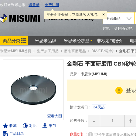
米思米MISUMI首页
生产加工用品
磨削研磨用品
DIA/CBN砂轮
金刚石 平
金刚石 平面研磨用 CBN砂
品牌：
米思米(MISUMI)
登
预计发货日：
34天起
查看大图
-
+
购买件数：
收藏
对比
细节
产品目录
数量折扣：
型号生成后将显示相应的