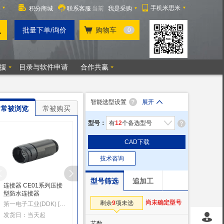
智能选型设置
展开
常被浏览
常被购买
型号：
有
12
个备选型号
CAD下载
技术咨询
型号筛选
追加工
连接器 CE01系列压接
JL02系列弯角型插头
耦合器连接器
型防水连接器
日本航空电子工业(JAE)[日本]
菲尼克斯电气(PHOENIX CONTACT) [
尚未确定型号
剩余
9
项未选
第一电子工业(DDK) [日本]
发货日：9天起
发货日：15天
发货日：当天起
芯数