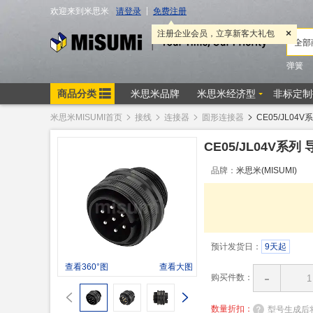
米思米MISUMI首页
接线
连接器
圆形连接器
CE05/JL0
CE05/JL04V系
品牌：
米思米(MISUMI)
预计发货日：
9天起
查看360°图
查看大图
-
购买件数：
数量折扣：
型号生成后