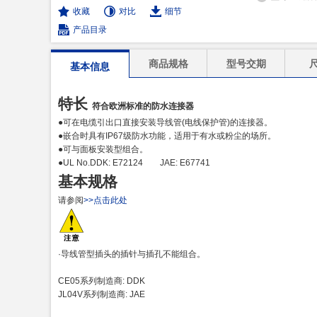
收藏
对比
细节
产品目录
商品规格
型号交期
基本信息
特长
符合欧洲标准的防水连接器
●可在电缆引出口直接安装导线管(电线保护管)的连接器。
●嵌合时具有IP67级防水功能，适用于有水或粉尘的场所。
●可与面板安装型组合。
●UL No.DDK: E72124 JAE: E67741
基本规格
请参阅
>>点击此处
·导线管型插头的插针与插孔不能组合。
CE05系列制造商: DDK
JL04V系列制造商: JAE