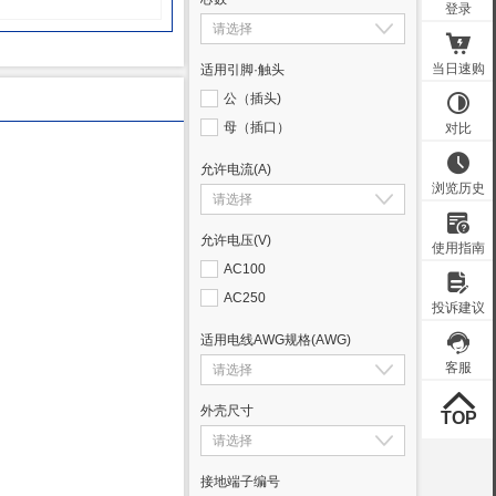
适用引脚·触头
公（插头)
母（插口）
允许电流
(A)
允许电压
(V)
AC100
AC250
适用电线AWG规格
(AWG)
外壳尺寸
接地端子编号