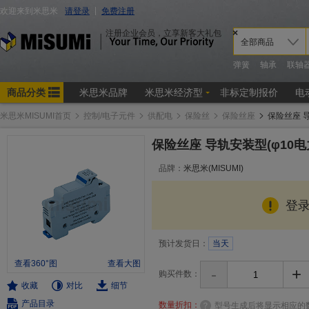
米思米MISUMI首页
控制/电子元件
供配电
保险丝
保险丝座
保险丝座 
保险丝座 导轨安装型(φ10
品牌：
米思米(MISUMI)
登
预计发货日：
当天
查看360°图
查看大图
-
+
购买件数：
收藏
对比
细节
产品目录
数量折扣：
型号生成后将显示相应的