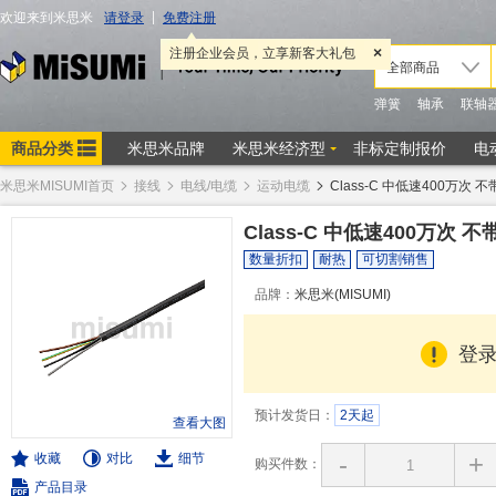
米思米MISUMI首页
接线
电线/电缆
运动电缆
Class-C 中低速400万次 
Class-C 中低速400万次 
数量折扣
耐热
可切割销售
品牌：
米思米(MISUMI)
登
预计发货日：
2天起
查看大图
-
+
收藏
对比
细节
购买件数：
产品目录