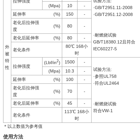
试验方法:
拉伸强度
(Mpa)
10
-
·GB/T2951.11-2008
延伸率
(%)
150
-
·GB/T2951.12-2008
老化后拉伸强
(%)
80
-
度
·耐燃烧试验
老化后延伸率
(%)
80
-
GB/T18380.12且符合
80℃ 168小
外
IEC60227-5
老化条件
时
被
特
2
1500
-
(Lbf/in
)
拉伸强度
性
试验方法:
(Mpa)
10.3
-
·参照UL758
延伸率
(%)
100
-
·符合UL2464
老化后拉伸强
(%)
70
-
度
老化后延伸率
(%)
45
-
·耐燃烧试验
符合VW-1
113℃ 168小
老化条件
时
＊以上数值为参考值
使用方法