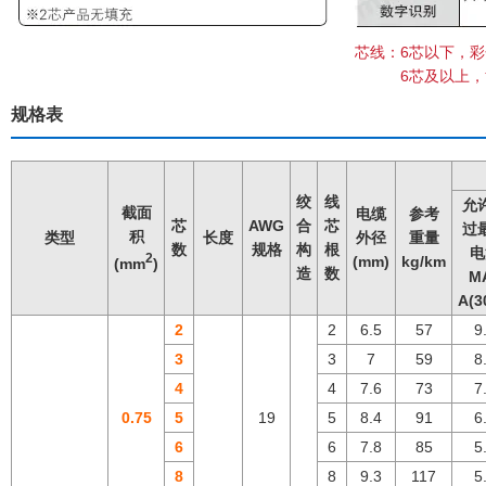
芯线：6芯以下，
6芯及以上，黄绿
规格表
绞
线
允
截面
电缆
参考
芯
AWG
合
芯
过
积
类型
长度
外径
重量
数
规格
构
根
电
2
(mm)
kg/km
(mm
)
造
数
M
A(3
2
2
6.5
57
9
3
3
7
59
8
4
4
7.6
73
7
0.75
5
19
5
8.4
91
6
6
6
7.8
85
5
8
8
9.3
117
5