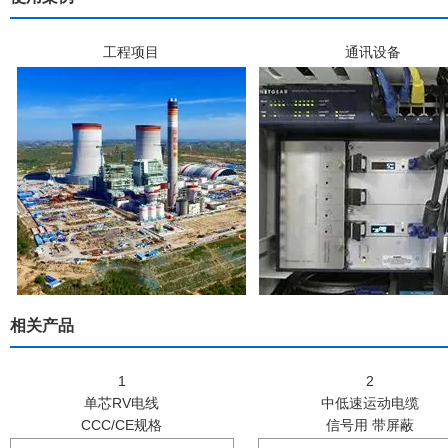
工程项目
通讯设备
相关产品
1
2
单芯RV电线
中低速运动电缆
CCC/CE规格
信号用 带屏蔽