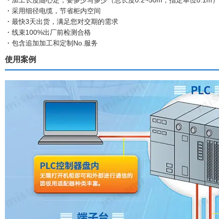
・加工长度随心定，要多少写多少（总长度0.2~50m，指定单位0.1m）
・采用细径电缆，节省柜内空间
・最快3天出货，满足您对交期的需求
・线束100%出厂前检测合格
・包含追加加工和定制No.服务
使用案例