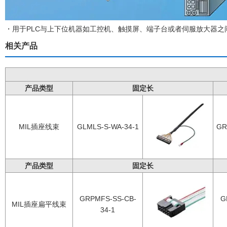
・用于PLC与上下位机器如工控机、触摸屏、端子台或者伺服放大器之
相关产品
产品类型
固定长
MIL插座线束
GLMLS-S-WA-34-1
GR
产品类型
固定长
GRPMFS-SS-CB-
G
MIL插座扁平线束
34-1