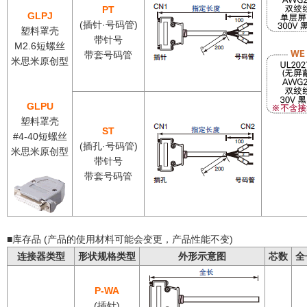
PT
GLPJ
(插针·号码管)
塑料罩壳
带针号
M2.6短螺丝
带套号码管
米思米原创型
GLPU
塑料罩壳
ST
#4-40短螺丝
(插孔·号码管)
米思米原创型
带针号
带套号码管
■库存品 (产品的使用材料可能会变更，产品性能不变)
连接器类型
形状规格类型
外形示意图
芯数
全
P-WA
(插针)