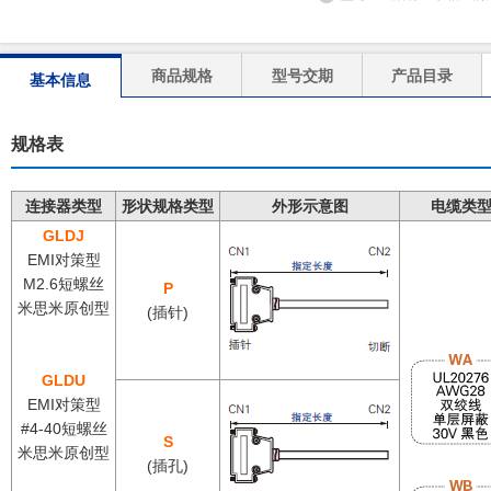
商品规格
型号交期
产品目录
基本信息
规格表
连接器类型
形状规格类型
外形示意图
电缆类
GLDJ
EMI对策型
M2.6短螺丝
P
米思米原创型
(插针)
GLDU
EMI对策型
#4-40短螺丝
S
米思米原创型
(插孔)