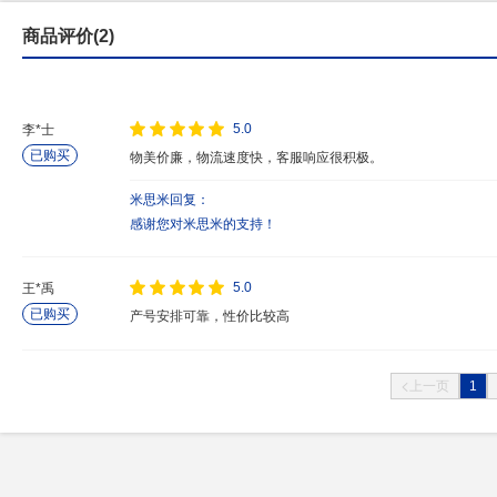
商品评价(2)
5.0
李*士
已购买
物美价廉，物流速度快，客服响应很积极。
米思米回复：
感谢您对米思米的支持！
5.0
王*禹
已购买
产号安排可靠，性价比较高
1
上一页