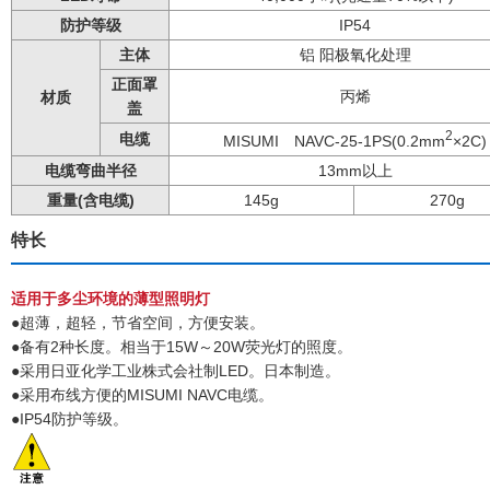
防护等级
IP54
主体
铝 阳极氧化处理
正面罩
丙烯
材质
盖
2
电缆
MISUMI NAVC-25-1PS(0.2mm
×2C)
电缆弯曲半径
13mm以上
重量(含电缆)
145g
270g
特长
适用于多尘环境的薄型照明灯
●超薄，超轻，节省空间，方便安装。
●备有2种长度。相当于15W～20W荧光灯的照度。
●采用日亚化学工业株式会社制LED。日本制造。
●采用布线方便的MISUMI NAVC电缆。
●IP54防护等级。