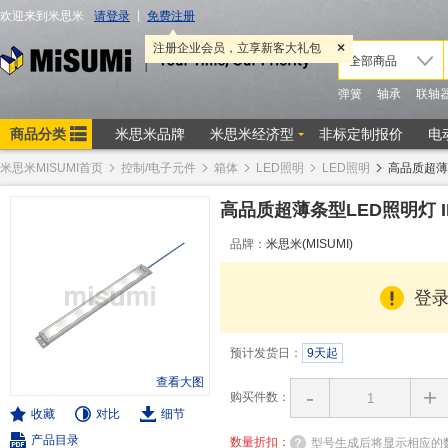
米思米MISUMI首页
控制/电子元件
箱体
LED照明
LED照明
高品质超薄条
高品质超薄条型LED照明灯 I
品牌：
米思米(MISUMI)
登
预计发货日：
9天起
查看大图
-
+
购买件数：
收藏
对比
细节
产品目录
数量折扣：
型号生成后将显示相应的