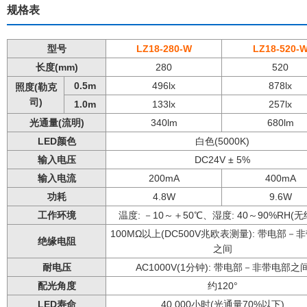
规格表
型号
LZ18-280-W
LZ18-520-
长度(mm)
280
520
0.5m
496lx
878lx
照度(勒克
司)
1.0m
133lx
257lx
光通量(流明)
340lm
680lm
LED颜色
白色(5000K)
输入电压
DC24V ± 5%
输入电流
200mA
400mA
功耗
4.8W
9.6W
工作环境
温度: －10～＋50℃、湿度: 40～90%RH(无
100MΩ以上(DC500V兆欧表测量): 带电部－
绝缘电阻
之间
耐电压
AC1000V(1分钟): 带电部－非带电部之
配光角度
约120°
LED寿命
40,000小时(光通量70%以下)