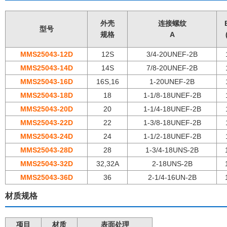
外壳
连接螺纹
型号
规格
A
MMS25043
-
12D
12S
3/4-20UNEF-2B
MMS25043
-
14D
14S
7/8-20UNEF-2B
MMS25043
-
16D
16S,16
1-20UNEF-2B
MM
S25043
-
18D
18
1-1/8-18UNEF-2B
MMS25043
-
20D
20
1-1/4-18UNEF-2B
MMS25043
-
22D
22
1-3/8-18UNEF-2B
MMS25043
-
24D
24
1-1/2-18UNEF-2B
MMS25043
-
28D
28
1-3/4-18UNS-2B
MMS25043
-
32D
32,32A
2-18UNS-2B
MMS25043
-
36D
36
2-1/4-16UN-2B
材质规格
项目
材质
表面处理