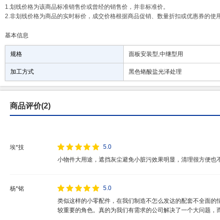
1.划线价格为该商品标准销售价或曾经的销售价，并非标准价。
2.非划线价格为商品的实时标价，成交价格根据商品促销、数量折扣或优惠券的使
基本信息
规格
面板安装型,中继型用
加工方式
黑色铬酸盐光泽处理
商品评价(2)
5.0
埃*技
小物件大用途，遮挡灰尘避免小脏污效果明显，清理很方便也
5.0
杨*铭
类似这样的小零配件，在我们制造不怎么发达的配套不全面的
较重要的角色。真的为我们有需求的公司解决了一个大问题，