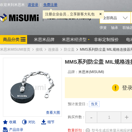
米思米MISUMI首页
接线
连接器
防尘盖
MMS系列防尘盖 MIL规格连接器
MMS系列防尘盖 MIL规格
品牌：
米思米(MISUMI)
登
预计发货日：
当天
查看大图
-
+
购买件数：
收藏
对比
细节
产品目录
数量折扣：
型号生成后将显示相应的