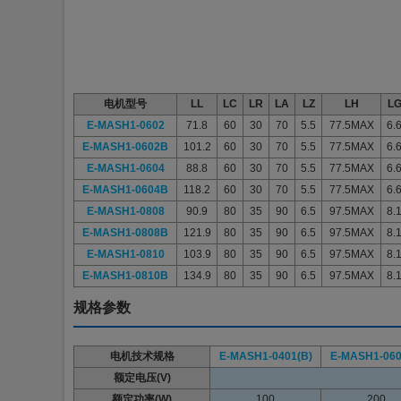
电机型号
LL
LC
LR
LA
LZ
LH
L
E-MASH1-
0602
71.8
60
30
70
5.5
77.5MAX
6.
E-MASH1-
0602B
101.2
60
30
70
5.5
77.5MAX
6.
E-MASH1-
0604
88.8
60
30
70
5.5
77.5MAX
6.
E-MASH1-
0604B
118.2
60
30
70
5.5
77.5MAX
6.
E-MASH1-
0808
90.9
80
35
90
6.5
97.5MAX
8.
E-MASH1-
0808B
121.9
80
35
90
6.5
97.5MAX
8.
E-MASH1-
0810
103.9
80
35
90
6.5
97.5MAX
8.
E-MASH1-
0810B
134.9
80
35
90
6.5
97.5MAX
8.
规格参数
电机技术规格
E-MASH1-
0401(B)
E-MASH1-
060
额定电压(V)
额定功率(W)
100
200