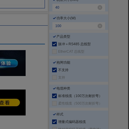
功率大小
(W)
产品类型
脉冲＋RS485 总线型
EtherCAT 总线型
抱闸功能
不支持
支持
电缆种类
标准线缆（100万次耐折弯）
柔性线缆（500万次耐折弯）
样式
增量式编码器线缆