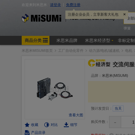
米思米MISUMI首页
工厂自动化零件
动力源/电机/减速机
电机
交流伺服
品牌：
米思米(MISUMI)
预计发货日：
当天
查看大图
-
购买件数：
收藏
对比
细节
产品目录