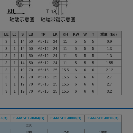
G
LE
LJ
S
LB
TP
LK
KH
KW
W
T
重量（kg）
6
3
1
14
50
M5×12
24
11
5
5
5
0.9
6
3
1
14
50
M5×12
24
11
5
5
5
1.3
6
3
1
14
50
M5×12
24
11
5
5
5
1.3
6
3
1
14
50
M5×12
24
11
5
5
5
1.55
1
3
1
19
70
M5×15
25
15.5
6
6
6
2.12
1
3
1
19
70
M5×15
25
15.5
6
6
6
2.7
1
3
1
19
70
M5×15
25
15.5
6
6
6
2.7
1
3
1
19
70
M5×15
25
15.5
6
6
6
3.2
2(B)
E-MASH1-
0604(B)
E-MASH1-
0808(B)
E-MASH1-
0810(B)
220
400
750
1000