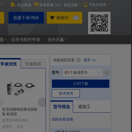
智能选型设置
展开
常被浏览
常被购买
型号：
有
1
个备选型号
CAD下载
技术咨询
型号筛选
追加工
交流伺服电机驱动器套
交流伺服电机驱动器 标
交流伺服电机 23位光
装 标准型
准型
编码器 标准型
清除全部选项
米思米(MISUMI)
米思米(MISUMI)
米思米(MISUMI)
发货日：当天
发货日：当天
发货日：当天起
机座大小
(mm)