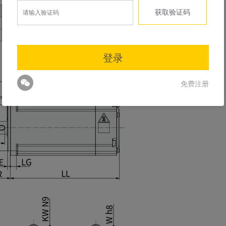
LE
LJ
S
LB
TP
LK
KH
KW
W
T
重量（kg）
3
-
8
30
M3×6
14
6.2
3
3
3
0.46
3
-
8
30
M3×6
14
6.2
3
3
3
0.68