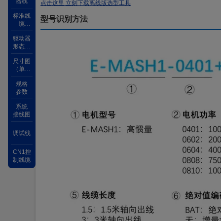
器线
点击这里 立刻下载离线版选型工具
标准线
型号识别方法
缆
（100
驱动器
万次耐
形态区
折弯）
别
柔性电
尺寸图
缆
（单位
（500
mm）
万次耐
规格
折弯）
参数
电池盒
系统
接线图
调试线
CN1控
制线缆