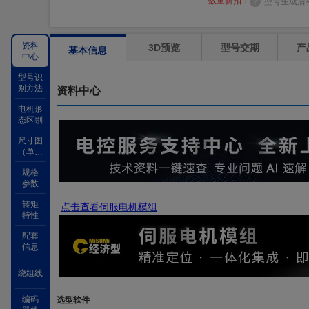
数量折扣：
型号生成后
资料
3D预览
型号交期
产
基本信息
中心
型号识
别方法
资料中心
电机形
态区别
尺寸图
（单位
mm）
规格
参数
转矩
点击查看伺服电机模组
特性
配套
信息
绕组线
编码
选型软件