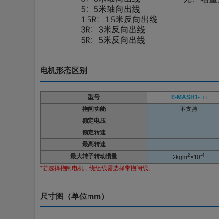
电机形态区别
型号
E-MASH1-
□□
抱闸功能
不支持
额定电压
额定转速
最高转速
2
-4
最大转子转动惯量
2kgm
×10
*若选择抱闸电机，绕组线需选择带抱闸线。
尺寸图（单位mm）