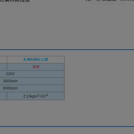
E-MASH1-
□□B
支持
220V
3000rpm
6000rpm
2
-4
2.13kgm
×10