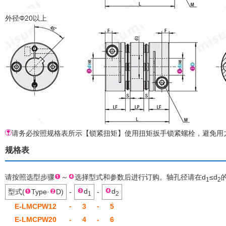
外径Φ20以上
请务必按照规格表所示【锁紧扭矩】使用扭矩扳手锁紧螺栓，避免用力
规格表
请按照选型步骤
～
选择型式和参数后进行订购。轴孔径请在d
≤d
1
2
d
d
型式(
Type·
D)
-
-
1
2
-
-
E-LMCPW12
3
5
E-LMCPW20
-
4
-
6