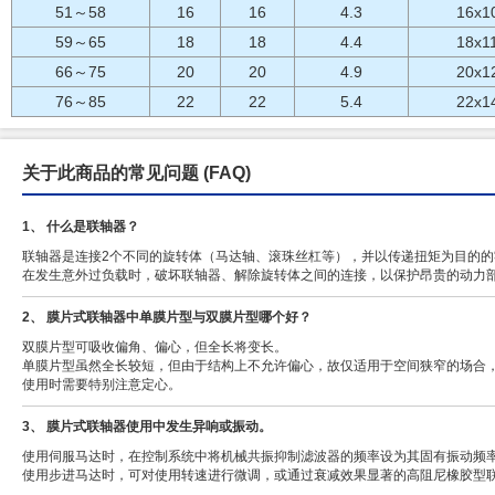
51～58
16
16
4.3
16x1
59～65
18
18
4.4
18x1
66～75
20
20
4.9
20x1
76～85
22
22
5.4
22x1
关于此商品的常见问题
(FAQ)
1、 什么是联轴器？
联轴器是连接2个不同的旋转体（马达轴、滚珠丝杠等），并以传递扭矩为目的
在发生意外过负载时，破坏联轴器、解除旋转体之间的连接，以保护昂贵的动力
2、 膜片式联轴器中单膜片型与双膜片型哪个好？
双膜片型可吸收偏角、偏心，但全长将变长。
单膜片型虽然全长较短，但由于结构上不允许偏心，故仅适用于空间狭窄的场合
使用时需要特别注意定心。
3、 膜片式联轴器使用中发生异响或振动。
使用伺服马达时，在控制系统中将机械共振抑制滤波器的频率设为其固有振动频
使用步进马达时，可对使用转速进行微调，或通过衰减效果显著的高阻尼橡胶型