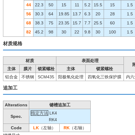
44
22.3
50
15
11
5.2
15.5
15
1.5
56
30.3
64
19.85
13.7
6.3
20
28
1.5
68
38.3
75
23.35
15.7
7.7
25.5
60
1.5
82
45.2
98
30
22
9.8
30
100
1.5
材质规格
材质
表面处理
主体
膜片
锁紧螺栓
主体
锁紧螺栓
铝合金
不锈钢
SCM435
阳极氧化处理
四氧化三铁保护膜
内六
追加工
Alterations
键槽追加工
指定方法
LK4
Spec.
RK4
Code
LK
（左轴）
RK
（右轴）