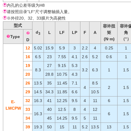
内孔的公差等级为H8
请按照目录”LF“尺寸调整轴插入量。
※外径20、32、33膜片为高挠性
型式
容许扭
容许
d
L
LF
LP
F
A
矩
角
3
Type
(N·m)
（°）
D
12
5.02
15.9
5.9
3
2.2
4
0.25
1
16
6.5
23
7.55
4.1
2.6
5.2
0.6
1
19
27
9.15
5.3
8.3
3.2
6.3
1
1.5
20
28.8
10.75
4.3
26
13.5
35
11.45
7.1
8.5
4
2
1.5
29
14.5
34.3
11.85
6.6
10.5
32
16.3
41
12.25
9.5
4
11
6
1.5
E-
LMCPW
33
40
12.5
8
4
12
16.3
6
1.5
34
45
14.25
9.5
5
11
39
19.3
50
15
11
5.2
13.5
13
1.5