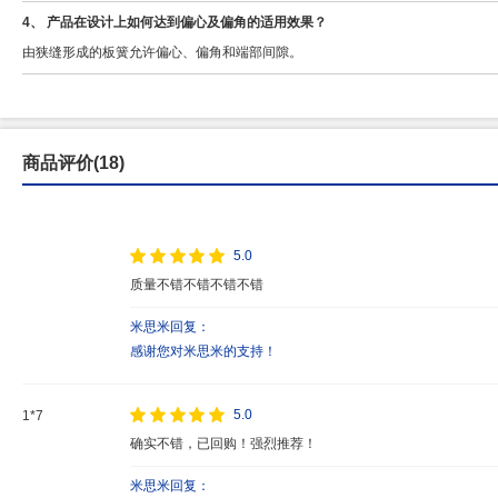
4、 产品在设计上如何达到偏心及偏角的适用效果？
由狭缝形成的板簧允许偏心、偏角和端部间隙。
商品评价(18)
5.0
质量不错不错不错不错
米思米回复：
感谢您对米思米的支持！
5.0
1*7
确实不错，已回购！强烈推荐！
米思米回复：