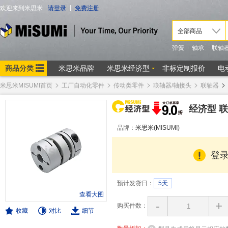
米思米MISUMI首页
工厂自动化零件
传动类零件
联轴器/轴接头
联轴器
经济型 
品牌：
米思米(MISUMI)
登
预计发货日：
5天
查看大图
-
+
购买件数：
收藏
对比
细节