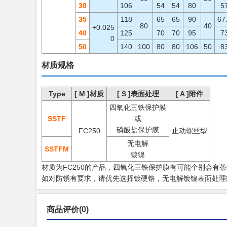
30
106
54
54
80
5
35
118
65
65
90
67
80
40
+0.025
40
125
70
70
95
7
0
50
140
100
80
80
106
50
8
材质规格
Type
[ M ]材质
[ S ]表面处理
[ A ]附件
四氧化三铁保护膜
S
STF
或
磷酸盐保护膜
FC250
止动螺丝型
无电解
SSTFM
镀镍
材质为FC250的产品，四氧化三铁保护膜有可能个别会有
如对防锈有要求，请优先选择镀硬铬，无电解镀镍表面处理
商品评价(0)