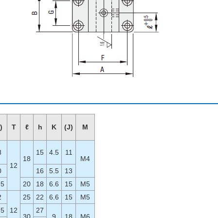
)
T
ℓ
h
K
(J)
M
8
15
4.5
11
18
M4
12
0
16
5.5
13
.5
20
18
6.6
15
M5
2
25
22
6.6
15
M5
.5
12
27
30
9
18
M6