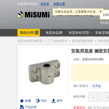
米思米MISUMI首页
工厂自动化零件
铝合金型材/管材
支柱/支
安装用底座 侧面安
品牌：
米思米(MISUMI)
预计发货日：
当天起
-
购买件数：
收藏
对比
细节
产品目录
数量折扣：
型号生成后