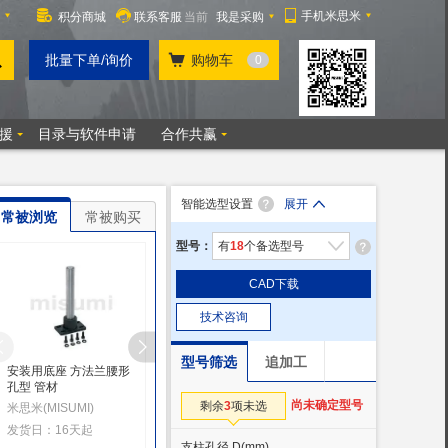
智能选型设置
展开
常被浏览
常被购买
型号：
有
18
个备选型号
CAD下载
技术咨询
型号筛选
追加工
安装用底座 方法兰腰形
安装用底座 圆法兰通孔
支柱固定夹 同径直交
孔型 管材
型 棒型
准型/同径直交反向型
尚未确定型号
剩余
3
项未选
米思米(MISUMI)
米思米(MISUMI)
米思米(MISUMI)
发货日：16天起
发货日：16天起
发货日：当天起
支柱孔径 D
(mm)