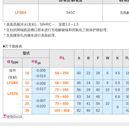
材质
硬度
表
LFSBA
S45C
无电
＊表面高频淬火(支柱)：58HRC～、深度1.0～1.5
＊支柱的两端面及槽口部未进行无电解镀镍和四氧化三铁保护膜处理。
＊支架腰形孔内侧未进行表面处理。
■尺寸规格表
型式
D
L
A
B
F
W
K
D
Type
g6
组件
-0.005
10
50～250
40
22
28
6
4.5
1
-0.014
(管材)
LFSBA
12
50～300
46
24
32
6
5.5
2
-0.006
-0.017
15
75～350
56
29
40
10
6.6
2
LFSTA
20
75～400
63
34
46
6.6
3
-0.007
25
75～450
78
41
56
10
3
-0.020
9
30
100～450
82
46
62
4
管型D≥10。