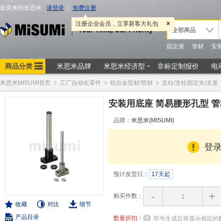
米思米MISUMI首页
工厂自动化零件
铝合金型材/管材
支柱/支柱固定夹/支座
安装用底座 简易腰形孔型 管
品牌：
米思米(MISUMI)
登
预计发货日：
17天起
-
+
购买件数：
收藏
对比
细节
产品目录
数量折扣：
型号生成后将显示相应的