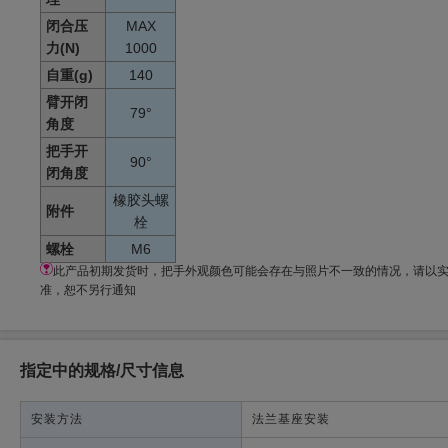
闭合压
MAX
力(N)
1000
自重(g)
140
臂开闭
79°
角度
把手开
90°
闭角度
橡胶头螺
附件
栓
螺栓
M6
此产品初期发货时，把手外观颜色可能会存在与照片不一致的情况，请以
准，恕不另行通知
指定中的规格/尺寸信息
安装方法
法兰基座安装