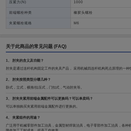
压紧力
(N)
1000
前端螺栓种类
橡胶头螺栓
夹紧螺栓规格
M6
关于此商品的常见问题
(FAQ)
1、 肘夹的含义及功能？
肘夹是通过连杆机构固定工件的夹具产品， 采用机械四连杆机构死点原理的一种
2、 肘夹按照类型分哪几种？
卧式，立式，横推/拉压式，门扣式，气动肘夹等。
3、 肘夹夹紧用前端金属配件可以更换吗？可以单卖吗？
可以单独购买夹紧用前端金属配件进行更换的。
4、 夹紧组件的用途？
广泛用于机械零部件加工治具，金属型材焊装治具，电子零部件加工治具，各种
降低加工工时成本，提高工作效率。