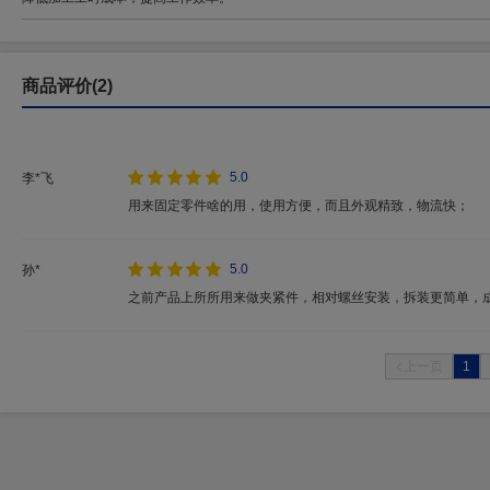
商品评价(2)
5.0
李*飞
用来固定零件啥的用，使用方便，而且外观精致，物流快；
5.0
孙*
之前产品上所所用来做夹紧件，相对螺丝安装，拆装更简单，
1
上一页