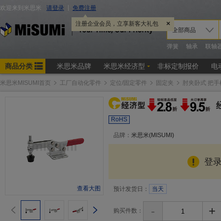
米思米MISUMI首页
工厂自动化零件
定位/固定零件
固定夹
肘夹卧式 把
RoHS
品牌：
米思米(MISUMI)
登
查看大图
预计发货日：
当天
-
+
购买件数：