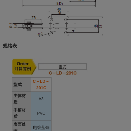
规格表
C－LD－
型式
201C
主体材
A3
质
手柄材
PVC
质
表面处
电镀蓝锌
理