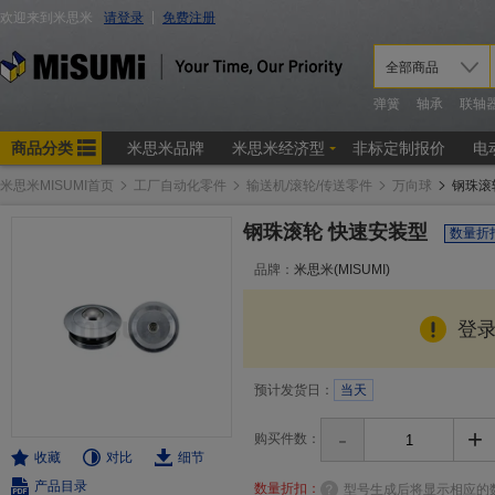
米思米MISUMI首页
工厂自动化零件
输送机/滚轮/传送零件
万向球
钢珠滚
钢珠滚轮 快速安装型
数量折
品牌：
米思米(MISUMI)
登
预计发货日：
当天
-
+
购买件数：
收藏
对比
细节
产品目录
数量折扣：
型号生成后将显示相应的