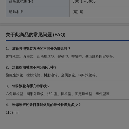
耐负载范围
(N)
500.1～5000
钢珠材质
[钢] 钢
关于此商品的常见问题
(FAQ)
1、 滚轮按照安装方法的不同分为哪几种？
带轴承式、直柱式、止动螺丝型、键槽型、带轴型、侧面螺栓固定型等。
2、 滚轮按照材质不同分哪几种？
聚氨酯滚轮、橡胶滚轮、树脂滚轮、金属滚轮、钢珠滚轮等。
3、 钢珠滚轮有哪几种形状？
六角螺栓型、圆形外螺纹、法兰型、圆柱型、固定螺丝型、组件型等。
4、 米思米滚轮条目前能做到的最长长度是多少？
1153mm