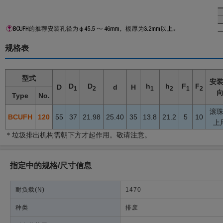
规格表
型式
安
D
D
h
h
F
F
D
d
H
1
2
1
2
1
2
Type
No.
滚
BCUFH
120
55
37
21.98
25.40
35
13.8
21.2
5
10
上
＊垃圾排出机构需朝下方才起作用。敬请注意。
指定中的规格/尺寸信息
耐负载
(N)
1470
种类
排废