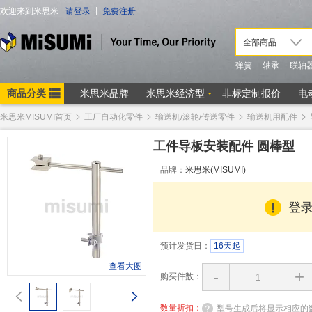
米思米MISUMI首页
工厂自动化零件
输送机/滚轮/传送零件
输送机用配件
工件导板安装配件 圆棒型
品牌：
米思米(MISUMI)
登
预计发货日：
16天起
查看大图
-
+
购买件数：
数量折扣：
型号生成后将显示相应的