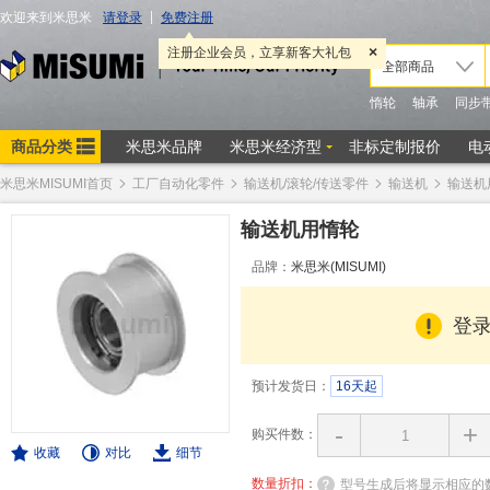
米思米MISUMI首页
工厂自动化零件
输送机/滚轮/传送零件
输送机
输送机
输送机用惰轮
品牌：
米思米(MISUMI)
登
预计发货日：
16天起
-
+
购买件数：
收藏
对比
细节
数量折扣：
型号生成后将显示相应的