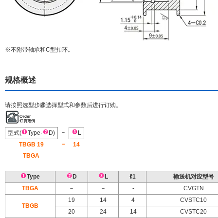
※不附带轴承和C型扣环。
规格概述
请按照选型步骤选择型式和参数后进行订购。
－
型式(
Type·
D)
L
－
TBGB 19
14
TBGA
Type
D
L
ℓ1
输送机对应型号
TBGA
－
－
-
CVGTN
19
14
4
CVSTC10
TBGB
20
24
14
CVSTC20