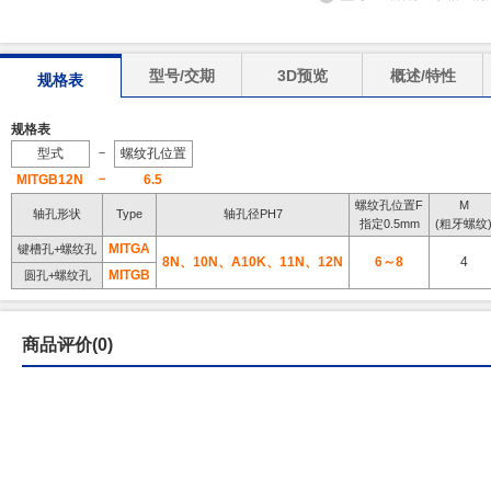
型号/交期
3D预览
概述/特性
规格表
规格表
－
型式
螺纹孔位置
－
MITGB12N
6.5
螺纹孔位置F
M
轴孔形状
Type
轴孔径PH7
指定0.5mm
(粗牙螺纹
MITGA
键槽孔+螺纹孔
8N、10N、A10K、11N、12N
6～8
4
MITGB
圆孔+螺纹孔
商品评价(0)