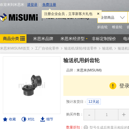
米思米MISUMI首页
工厂自动化零件
输送机/滚轮/传送零件
输送机
输送机
输送机用斜齿轮
品牌：
米思米(MISUMI)
登
预计发货日：
12天起
-
+
购买件数：
收藏
对比
细节
数量折扣：
型号生成后将显示相应的