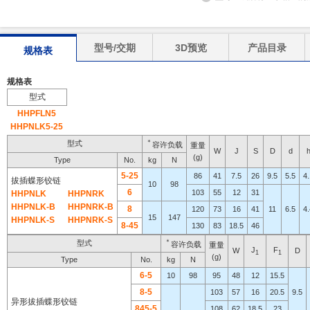
型号/交期
3D预览
产品目录
规格表
规格表
型式
HHPFLN5
HHPNLK
5-2
5
＊
型式
容许负载
重量
W
J
S
D
d
(g)
Type
No.
kg
N
5-25
86
41
7.5
26
9.5
5.5
4.
拔插蝶形铰链
10
98
6
103
55
12
31
HHPNLK
HHPNRK
HHPNLK-B
HHPNRK-B
8
120
73
16
41
11
6.5
4.
15
147
HHPNLK-S
HHPNRK-S
8-45
130
83
18.5
46
＊
型式
容许负载
重量
J
F
W
D
1
1
(g)
Type
No.
kg
N
6-5
10
98
95
48
12
15.5
8-5
103
57
16
20.5
9.5
异形拔插蝶形铰链
845-5
108
62
18.5
23