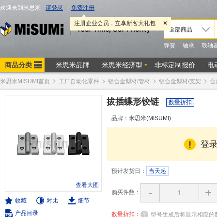
米思米MISUMI首页
工厂自动化零件
铝合金型材/管材
铝合金型材/支架
合
拔插蝶形铰链
数量折扣
品牌：
米思米(MISUMI)
登
预计发货日：
当天起
查看大图
-
+
购买件数：
收藏
对比
细节
产品目录
数量折扣：
型号生成后将显示相应的