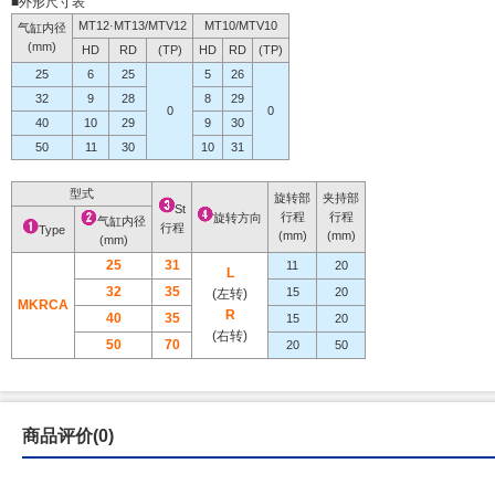
■外形尺寸表
MT12·MT13/MTV12
MT10/MTV10
气缸内径
(mm)
HD
RD
(TP)
HD
RD
(TP)
25
6
25
5
26
32
9
28
8
29
0
0
40
10
29
9
30
50
11
30
10
31
型式
旋转部
夹持部
St
行程
行程
旋转方向
气缸内径
行程
Type
(mm)
(mm)
(mm)
25
31
11
20
L
32
35
15
20
(左转)
MKRCA
R
40
35
15
20
(右转)
50
70
20
50
商品评价(0)