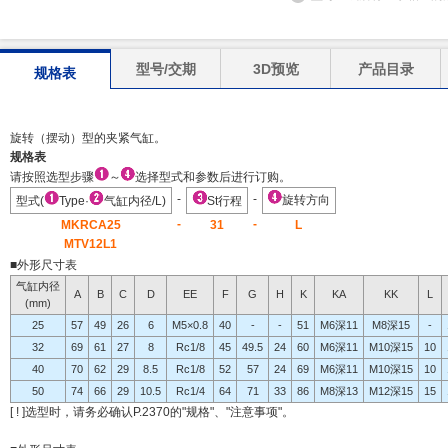
型号/交期
3D预览
产品目录
规格表
旋转（摆动）型的夹紧气缸。
规格表
请按照选型步骤
～
选择型式和参数后进行订购。
-
-
旋转方向
型式(
Type·
气缸内径/L)
St行程
-
-
MKRCA25
31
L
MTV12L1
■外形尺寸表
气缸内径
A
B
C
D
EE
F
G
H
K
KA
KK
L
(mm)
25
57
49
26
6
M5×0.8
40
-
-
51
M6深11
M8深15
-
32
69
61
27
8
Rc1/8
45
49.5
24
60
M6深11
M10深15
10
40
70
62
29
8.5
Rc1/8
52
57
24
69
M6深11
M10深15
10
50
74
66
29
10.5
Rc1/4
64
71
33
86
M8深13
M12深15
15
[ ! ]
选型时，请务必确认P.2370的"规格"、"注意事项"。