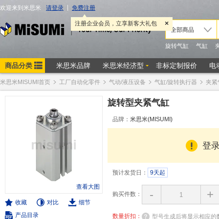
米思米MISUMI首页
工厂自动化零件
气动/液压设备
气缸/旋转执行器
夹紧
旋转型夹紧气缸
品牌：
米思米(MISUMI)
登
预计发货日：
9天起
查看大图
-
+
购买件数：
收藏
对比
细节
产品目录
数量折扣：
型号生成后将显示相应的