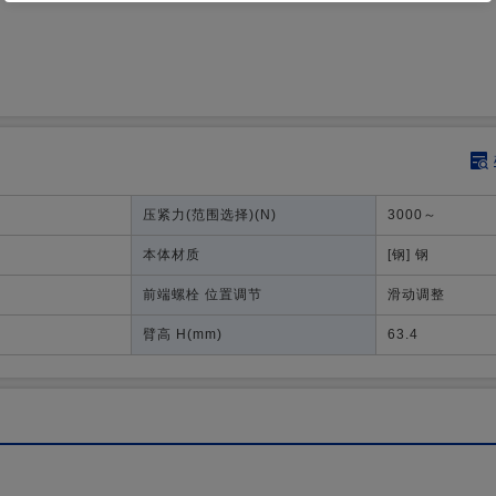
压紧力(范围选择)
(N)
3000～
本体材质
[钢] 钢
前端螺栓 位置调节
滑动调整
臂高 H
(mm)
63.4