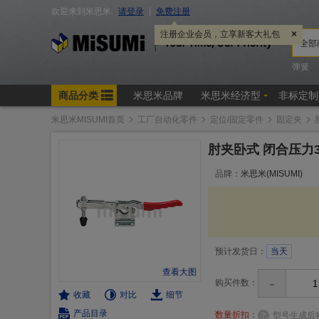
米思米MISUMI首页
工厂自动化零件
定位/固定零件
固定夹
肘夹卧式 闭合压力3
品牌：
米思米(MISUMI)
预计发货日：
当天
查看大图
-
购买件数：
收藏
对比
细节
产品目录
数量折扣：
型号生成后