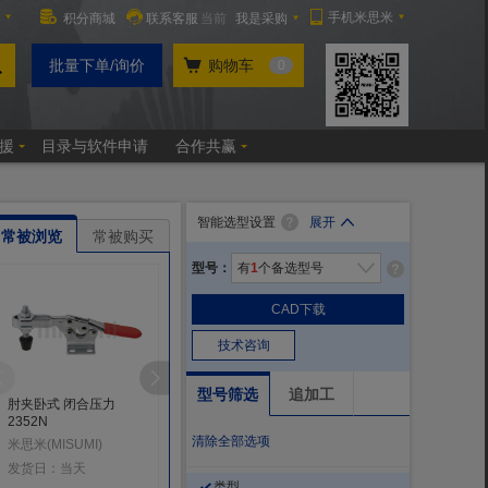
智能选型设置
展开
常被浏览
常被购买
型号：
有
1
个备选型号
CAD下载
技术咨询
型号筛选
追加工
肘夹卧式 闭合压力
肘夹卧式高臂型 闭合压
肘夹卧式 闭合压力
2352N
力2270N
882N
清除全部选项
米思米(MISUMI)
米思米(MISUMI)
米思米(MISUMI)
发货日：当天
发货日：当天
发货日：当天
类型