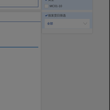
MC01-10
按发货日筛选
全部