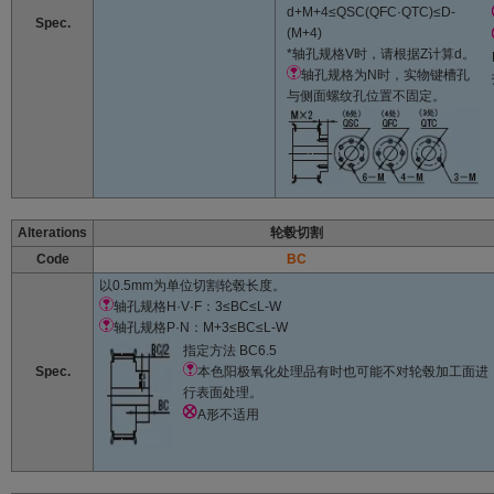
d+M+4≤QSC(QFC·QTC)≤D-
Spec.
(M+4)
*轴孔规格V时，请根据Z计算d。
轴孔规格为N时，实物键槽孔
与侧面螺纹孔位置不固定。
Alterations
轮毂切割
Code
BC
以0.5mm为单位切割轮毂长度。
轴孔规格H·V·F：3≤BC≤L-W
轴孔规格P·N：M+3≤BC≤L-W
指定方法
BC6.5
Spec.
本色阳极氧化处理品有时也可能不对轮毂加工面进
行表面处理。
A形不适用