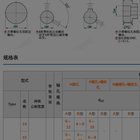
规格表
型式
P圆孔+螺纹
H圆孔
N键槽孔+螺纹孔
轴
带
孔
孔
轮
形
规
d
齿
种类
H7
状
格
Type
数
公称宽度
A
形
B
形
A
形
B
形
A
形
B
形
6～
6～
14
6～8
12
10
-
-
6～
6～
15
6～8