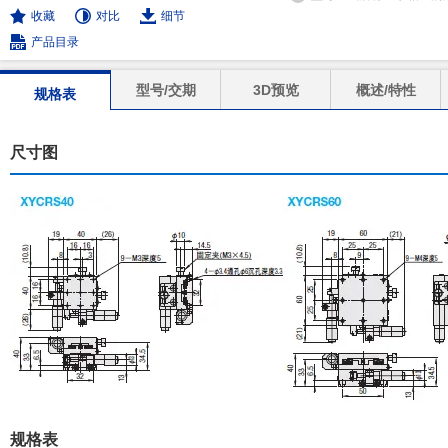
收藏
对比
细节
产品目录
型号/交期
3D预览
概述/特性
规格表
尺寸图
规格表