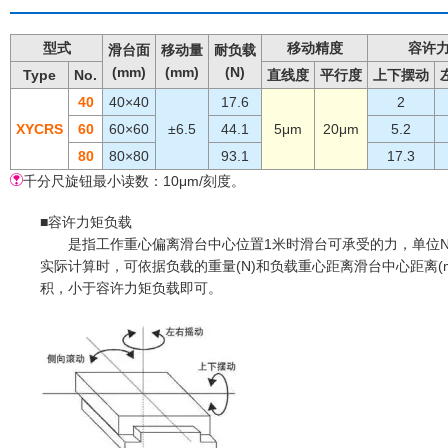
型式
移动精度
容许力
滑台面
移动量
耐负载
(mm)
(mm)
(N)
Type
No.
直线度
平行度
上下摆动
40
40×40
17.6
2
XYCRS
60
60×60
±6.5
44.1
5μm
20μm
5.2
80
80×80
93.1
17.3
千分尺旋钮最小读数：10μm/刻度。
■容许力矩负载
是指工作重心偏离滑台中心位置1米时滑台可承受的力，单位N
实际计算时，可依据负载的重量(N)和负载重心距离滑台中心距离(
积，小于容许力矩负载即可。