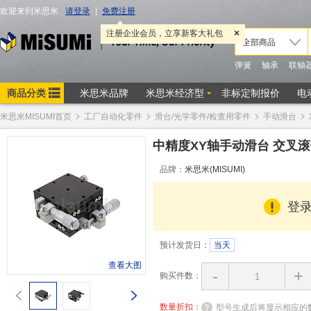
米思米MISUMI首页
工厂自动化零件
滑台/光学零件/检查用零件
手动滑台
中精度XY轴手动滑台 交叉
品牌：
米思米(MISUMI)
登
预计发货日：
当天
查看大图
-
+
购买件数：
数量折扣：
型号生成后将显示相应的